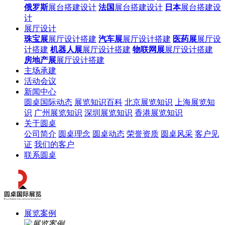
俄罗斯
展台搭建设计
法国
展台搭建设计
日本
展台搭建设
计
展厅设计
珠宝展
展厅设计搭建
汽车展
展厅设计搭建
医药展
展厅设
计搭建
机器人展
展厅设计搭建
物联网展
展厅设计搭建
房地产展
展厅设计搭建
主场承建
活动会议
新闻中心
圆桌国际动态
展览知识百科
北京展览知识
上海展览知
识
广州展览知识
深圳展览知识
香港展览知识
关于圆桌
公司简介
圆桌理念
圆桌动态
荣誉资质
圆桌风采
客户见
证
我们的客户
联系圆桌
展览案例