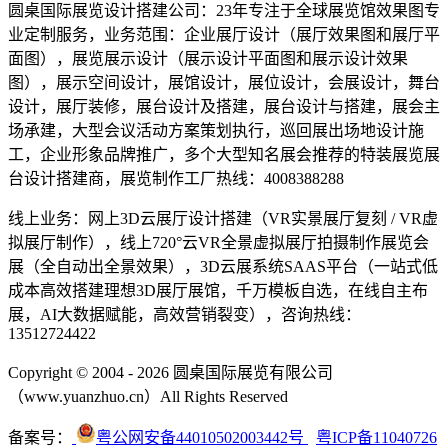
圆桌国际展览设计搭建公司：23年专注于全球展览馆效果图专
业定制服务，业务范围：企业展厅设计（展厅效果图和展厅平
面图），展览展示设计（展示设计平面图和展示设计效果
图），展示空间设计，展馆设计，展位设计，会展设计，舞台
设计，展厅装修，展台设计及搭建，展台设计与搭建，展会主
场承建，大型会议活动方案策划执行，巡回展出场地设计施
工，企业形象品牌推广，多个大型知名展会推荐的特装展览展
台设计搭建商，展览制作工厂热线：4008388288
线上业务：网上3D云展厅设计搭建（VR实景展厅复刻 / VR虚
拟展厅制作），线上720°云VR全景虚拟展厅拍摄制作展览会
展（全自动出全景效果），3D云展系统SAAS平台（一站式低
成本高效搭建理想3D展厅展馆，千万模板自选，在线自主布
展，AI大数据赋能，高效营销裂变），咨询热线：
13512724422
Copyright © 2004 - 2026 圆桌国际展览有限公司
（www.yuanzhuo.cn）All Rights Reserved
备案号：
粤公网安备44010502003442号
粤ICP备11040726