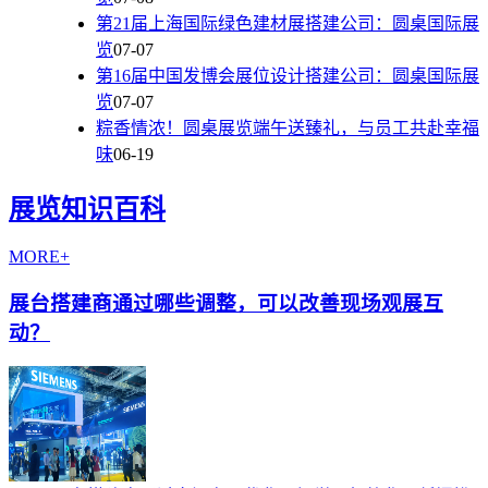
第21届上海国际绿色建材展搭建公司：圆桌国际展
览
07-07
第16届中国发博会展位设计搭建公司：圆桌国际展
览
07-07
粽香情浓！圆桌展览端午送臻礼，与员工共赴幸福
味
06-19
展览知识百科
MORE+
展台搭建商通过哪些调整，可以改善现场观展互
动？