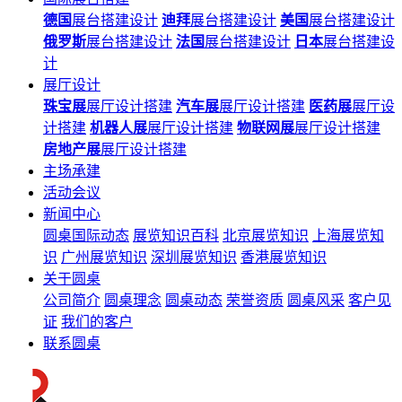
德国
展台搭建设计
迪拜
展台搭建设计
美国
展台搭建设计
俄罗斯
展台搭建设计
法国
展台搭建设计
日本
展台搭建设
计
展厅设计
珠宝展
展厅设计搭建
汽车展
展厅设计搭建
医药展
展厅设
计搭建
机器人展
展厅设计搭建
物联网展
展厅设计搭建
房地产展
展厅设计搭建
主场承建
活动会议
新闻中心
圆桌国际动态
展览知识百科
北京展览知识
上海展览知
识
广州展览知识
深圳展览知识
香港展览知识
关于圆桌
公司简介
圆桌理念
圆桌动态
荣誉资质
圆桌风采
客户见
证
我们的客户
联系圆桌