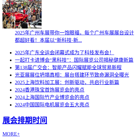
2025年广州车展带你一饱眼福，每个广州车展展台设计
都超好看！本届以“新科技·新...
2025年广东全运会闭幕式成为了科技发布会！
一起打卡进博会“黑科技”：国际展览公司揭秘健康新篇
第138届广交会：智能产品闪耀赋能全球贸易新程
光亚展展位坍塌真相：展台搭建环节致命漏洞全曝光
2025上海饮料加工展：创新驱动，共启行业新篇
2024香港珠宝首饰展览会的亮点
2024上海国际竹产业博览会的亮点
2024中国国际电机展览会五大亮点
展会排期时间
MORE+