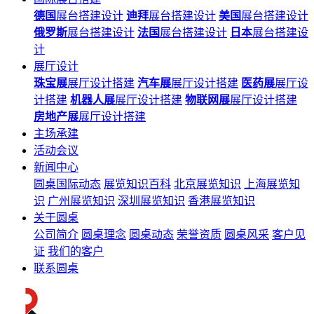
德国
展台搭建设计
迪拜
展台搭建设计
美国
展台搭建设计
俄罗斯
展台搭建设计
法国
展台搭建设计
日本
展台搭建设
计
展厅设计
珠宝展
展厅设计搭建
汽车展
展厅设计搭建
医药展
展厅设
计搭建
机器人展
展厅设计搭建
物联网展
展厅设计搭建
房地产展
展厅设计搭建
主场承建
活动会议
新闻中心
圆桌国际动态
展览知识百科
北京展览知识
上海展览知
识
广州展览知识
深圳展览知识
香港展览知识
关于圆桌
公司简介
圆桌理念
圆桌动态
荣誉资质
圆桌风采
客户见
证
我们的客户
联系圆桌