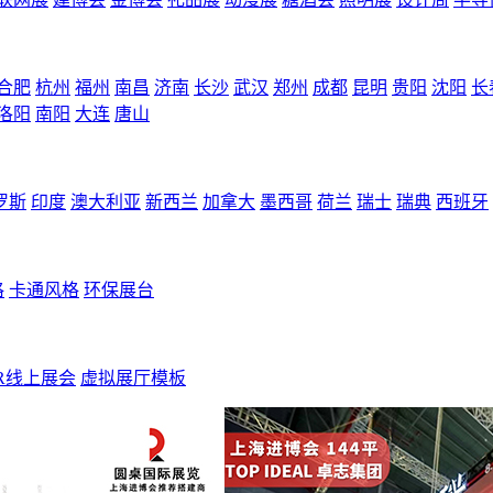
合肥
杭州
福州
南昌
济南
长沙
武汉
郑州
成都
昆明
贵阳
沈阳
长
洛阳
南阳
大连
唐山
罗斯
印度
澳大利亚
新西兰
加拿大
墨西哥
荷兰
瑞士
瑞典
西班牙
格
卡通风格
环保展台
R线上展会
虚拟展厅模板