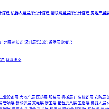
计搭建
机器人展
展厅设计搭建
物联网展
展厅设计搭建
房地产展
广州展览知识
深圳展览知识
香港展览知识
客户
联系圆桌
工业设备展
房地产展
医药展
服装展
机械展
广告标识展
安防展
展
音响展
新能源展
家电展
厨卫展
箱包皮具展
卫浴展
机器人展
联网展
建博会
金博会
礼品展
动漫展
糖酒会
照明展
设计周
半导