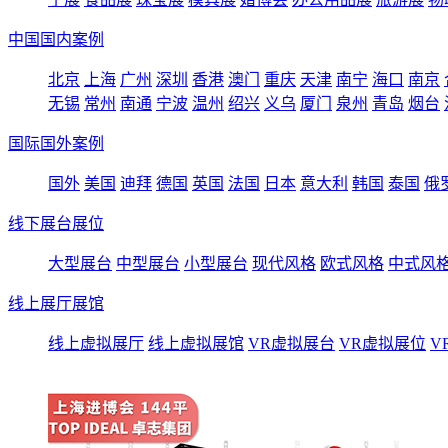
中国国内案例
北京
上海
广州
深圳
香港
澳门
重庆
天津
南宁
海口
南京
无锡
常州
南通
宁波
温州
绍兴
义乌
厦门
泉州
青岛
烟台
国际国外案例
国外
美国
迪拜
德国
英国
法国
日本
意大利
韩国
泰国
俄
线下展台展位
大型展台
中型展台
小型展台
现代风格
欧式风格
中式风
线上展厅展馆
线上虚拟展厅
线上虚拟展馆
VR虚拟展台
VR虚拟展位
V