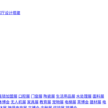
展厅设计搭建
连锁加盟展
口腔展
门窗展
陶瓷展
生活用品展
水处理展
面料展
体博会
无人机展
家具展
教育展
宠物展
电梯展
茶博会
建材展
电
体展
跨境电商展
文博会
金融展
烘培展
链博会