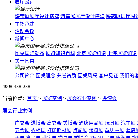
展厅设计
珠宝展
展厅设计搭建
汽车展
展厅设计搭建
医药展
展厅设
主场承建
活动会议
新闻中心
圆桌国际动态
展览知识百科
北京展览知识
上海展览知识
关于圆桌
公司简介
圆桌理念
荣誉资质
圆桌风采
客户见证
我们的
4008-388-288
当前位置：
首页
>
展览案例
>
展会行业案例
>
进博会
展会行业案例
广交会
进博会
高交会
美博会
酒店用品展
玩具展
汽车展
五金展
衣柜展
打印耗材展
汽配展
涂料展
孕婴童展
幕墙
子展
食品展
珠宝展
模具展
婚博会
办公用品展
旅游展
物