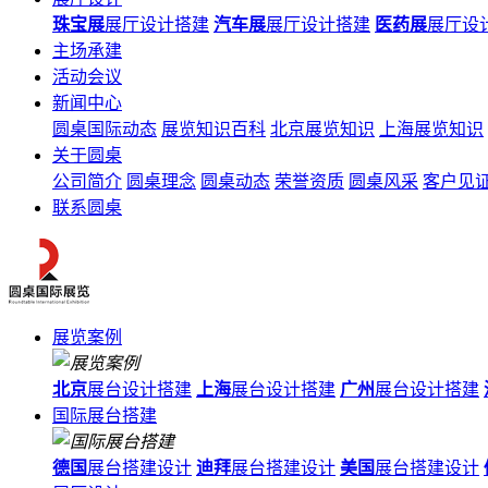
珠宝展
展厅设计搭建
汽车展
展厅设计搭建
医药展
展厅设
主场承建
活动会议
新闻中心
圆桌国际动态
展览知识百科
北京展览知识
上海展览知识
关于圆桌
公司简介
圆桌理念
圆桌动态
荣誉资质
圆桌风采
客户见
联系圆桌
展览案例
北京
展台设计搭建
上海
展台设计搭建
广州
展台设计搭建
国际展台搭建
德国
展台搭建设计
迪拜
展台搭建设计
美国
展台搭建设计