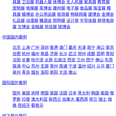
具展
卫浴展
机器人展
体博会
无人机展
家具展
教育展
宠物展
电梯展
茶博会
建材展
电子展
食品展
珠宝展
模
具展
婚博会
办公用品展
旅游展
物联网展
建博会
金博会
礼品展
动漫展
糖酒会
照明展
设计周
半导体展
跨境电商
展
文博会
金融展
烘培展
链博会
中国国内案例
北京
上海
广州
深圳
香港
澳门
重庆
天津
南宁
海口
南京
合肥
杭州
福州
南昌
济南
长沙
武汉
郑州
成都
昆明
贵阳
沈阳
长春
哈尔滨
太原
石家庄
西安
兰州
西宁
佛山
东莞
珠海
中山
苏州
无锡
常州
南通
宁波
温州
绍兴
义乌
厦门
泉州
青岛
烟台
洛阳
南阳
大连
唐山
国际国外案例
国外
美国
迪拜
德国
英国
法国
日本
意大利
韩国
泰国
俄
罗斯
印度
澳大利亚
新西兰
加拿大
墨西哥
荷兰
瑞士
瑞
典
西班牙
葡萄牙
线下展台展位