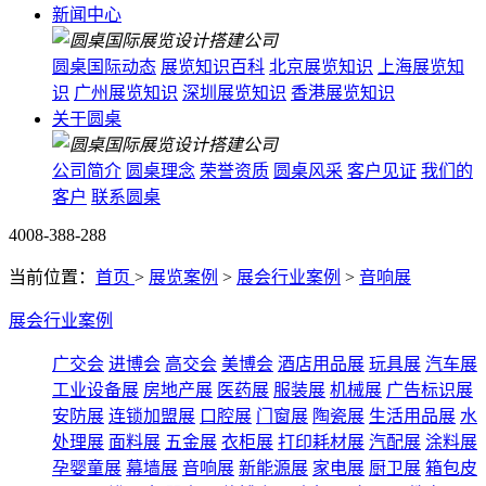
新闻中心
圆桌国际动态
展览知识百科
北京展览知识
上海展览知
识
广州展览知识
深圳展览知识
香港展览知识
关于圆桌
公司简介
圆桌理念
荣誉资质
圆桌风采
客户见证
我们的
客户
联系圆桌
4008-388-288
当前位置：
首页
>
展览案例
>
展会行业案例
>
音响展
展会行业案例
广交会
进博会
高交会
美博会
酒店用品展
玩具展
汽车展
工业设备展
房地产展
医药展
服装展
机械展
广告标识展
安防展
连锁加盟展
口腔展
门窗展
陶瓷展
生活用品展
水
处理展
面料展
五金展
衣柜展
打印耗材展
汽配展
涂料展
孕婴童展
幕墙展
音响展
新能源展
家电展
厨卫展
箱包皮