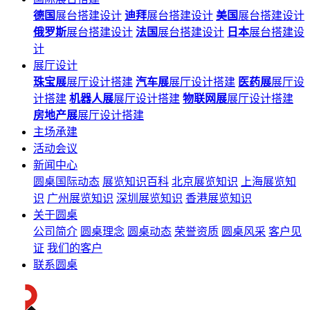
德国
展台搭建设计
迪拜
展台搭建设计
美国
展台搭建设计
俄罗斯
展台搭建设计
法国
展台搭建设计
日本
展台搭建设
计
展厅设计
珠宝展
展厅设计搭建
汽车展
展厅设计搭建
医药展
展厅设
计搭建
机器人展
展厅设计搭建
物联网展
展厅设计搭建
房地产展
展厅设计搭建
主场承建
活动会议
新闻中心
圆桌国际动态
展览知识百科
北京展览知识
上海展览知
识
广州展览知识
深圳展览知识
香港展览知识
关于圆桌
公司简介
圆桌理念
圆桌动态
荣誉资质
圆桌风采
客户见
证
我们的客户
联系圆桌