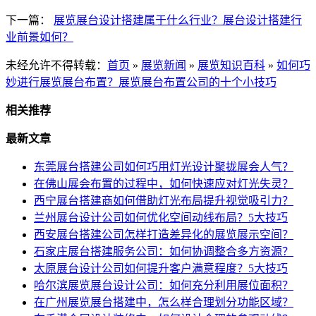
下一篇：
展览展台设计搭建属于什么行业？展台设计搭建行
业前景如何？
未经允许不得转载：
首页
»
展览新闻
»
展览知识百科
»
如何巧
妙进行展览展台布置？展览展台布置公司的十个小技巧
相关推荐
最新文章
东莞展台搭建公司如何巧用灯光设计聚拢展会人气？
在佛山展会布置的过程中，如何快速应对灯光失灵？
西宁展台搭建商如何借助灯光布局提升视觉吸引力？
兰州展台设计公司如何优化空间动线布局？5大技巧
西安展台搭建公司怎样打造差异化的展览展示空间？
石家庄展台搭建服务公司：如何协调整合多方资源？
太原展台设计公司如何提升客户满意程度？5大技巧
哈尔滨展览展台设计公司：如何充分利用展位面积？
在广州展览展台搭建中，怎么样合理划分功能区域？