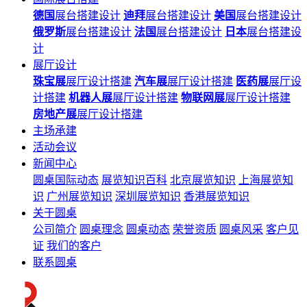
德国
展台搭建设计
迪拜
展台搭建设计
美国
展台搭建设计
俄罗斯
展台搭建设计
法国
展台搭建设计
日本
展台搭建设
计
展厅设计
珠宝展
展厅设计搭建
汽车展
展厅设计搭建
医药展
展厅设
计搭建
机器人展
展厅设计搭建
物联网展
展厅设计搭建
房地产展
展厅设计搭建
主场承建
活动会议
新闻中心
圆桌国际动态
展览知识百科
北京展览知识
上海展览知
识
广州展览知识
深圳展览知识
香港展览知识
关于圆桌
公司简介
圆桌理念
圆桌动态
荣誉资质
圆桌风采
客户见
证
我们的客户
联系圆桌