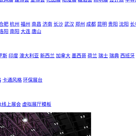
合肥
杭州
福州
南昌
济南
长沙
武汉
郑州
成都
昆明
贵阳
沈阳
长
洛阳
南阳
大连
唐山
罗斯
印度
澳大利亚
新西兰
加拿大
墨西哥
荷兰
瑞士
瑞典
西班牙
格
卡通风格
环保展台
R线上展会
虚拟展厅模板