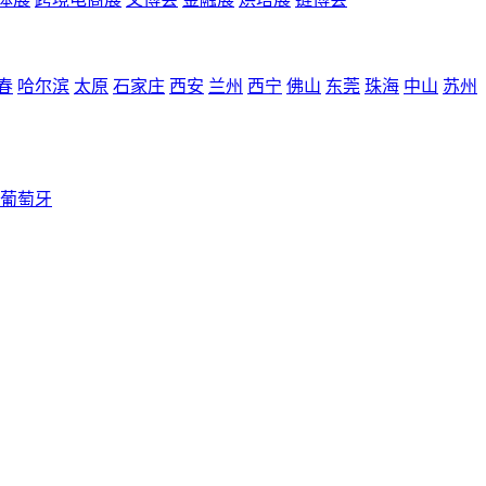
春
哈尔滨
太原
石家庄
西安
兰州
西宁
佛山
东莞
珠海
中山
苏州
葡萄牙