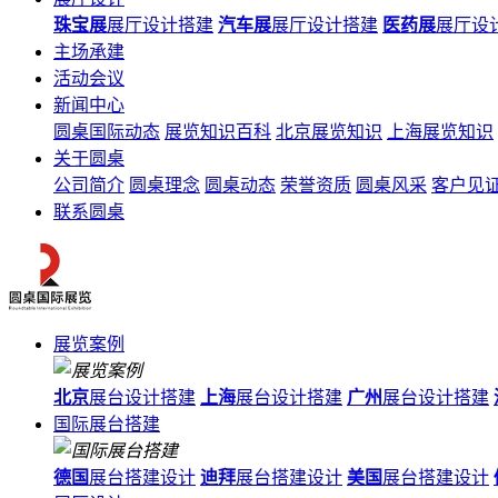
珠宝展
展厅设计搭建
汽车展
展厅设计搭建
医药展
展厅设
主场承建
活动会议
新闻中心
圆桌国际动态
展览知识百科
北京展览知识
上海展览知识
关于圆桌
公司简介
圆桌理念
圆桌动态
荣誉资质
圆桌风采
客户见
联系圆桌
展览案例
北京
展台设计搭建
上海
展台设计搭建
广州
展台设计搭建
国际展台搭建
德国
展台搭建设计
迪拜
展台搭建设计
美国
展台搭建设计