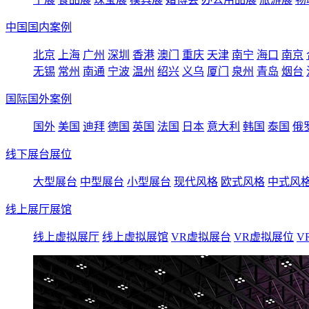
中国国内案例
北京
上海
广州
深圳
香港
澳门
重庆
天津
南宁
海口
南京
无锡
常州
南通
宁波
温州
绍兴
义乌
厦门
泉州
青岛
烟台
国际国外案例
国外
美国
迪拜
德国
英国
法国
日本
意大利
韩国
泰国
俄
线下展台展位
大型展台
中型展台
小型展台
现代风格
欧式风格
中式风
线上展厅展馆
线上虚拟展厅
线上虚拟展馆
VR虚拟展台
VR虚拟展位
V