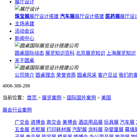
展厅设计
珠宝展
展厅设计搭建
汽车展
展厅设计搭建
医药展
展厅设
主场承建
活动会议
新闻中心
圆桌国际动态
展览知识百科
北京展览知识
上海展览知识
关于圆桌
公司简介
圆桌理念
荣誉资质
圆桌风采
客户见证
我们的
4008-388-288
当前位置：
首页
>
展览案例
>
国际国外案例
>
美国
展会行业案例
广交会
进博会
高交会
美博会
酒店用品展
玩具展
汽车展
五金展
衣柜展
打印耗材展
汽配展
涂料展
孕婴童展
幕墙
子展
食品展
珠宝展
模具展
婚博会
办公用品展
旅游展
物