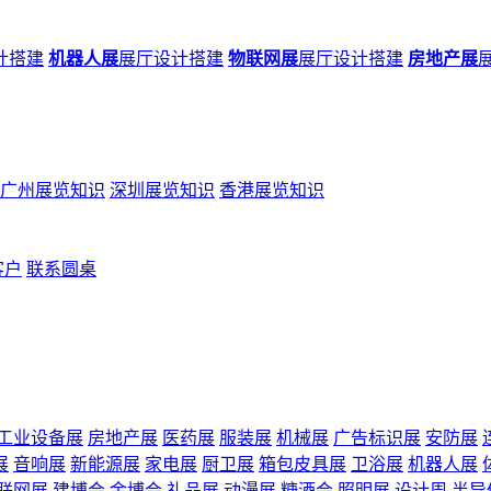
计搭建
机器人展
展厅设计搭建
物联网展
展厅设计搭建
房地产展
广州展览知识
深圳展览知识
香港展览知识
客户
联系圆桌
工业设备展
房地产展
医药展
服装展
机械展
广告标识展
安防展
展
音响展
新能源展
家电展
厨卫展
箱包皮具展
卫浴展
机器人展
联网展
建博会
金博会
礼品展
动漫展
糖酒会
照明展
设计周
半导