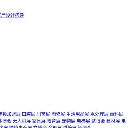
展厅设计搭建
连锁加盟展
口腔展
门窗展
陶瓷展
生活用品展
水处理展
面料展
体博会
无人机展
家具展
教育展
宠物展
电梯展
茶博会
建材展
电
体展
跨境电商展
文博会
金融展
烘培展
链博会