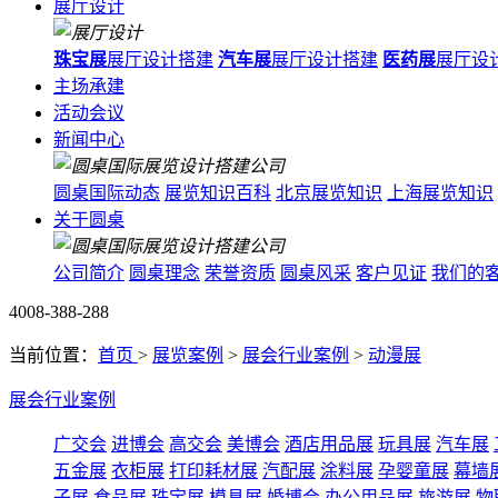
展厅设计
珠宝展
展厅设计搭建
汽车展
展厅设计搭建
医药展
展厅设
主场承建
活动会议
新闻中心
圆桌国际动态
展览知识百科
北京展览知识
上海展览知识
关于圆桌
公司简介
圆桌理念
荣誉资质
圆桌风采
客户见证
我们的
4008-388-288
当前位置：
首页
>
展览案例
>
展会行业案例
>
动漫展
展会行业案例
广交会
进博会
高交会
美博会
酒店用品展
玩具展
汽车展
五金展
衣柜展
打印耗材展
汽配展
涂料展
孕婴童展
幕墙
子展
食品展
珠宝展
模具展
婚博会
办公用品展
旅游展
物