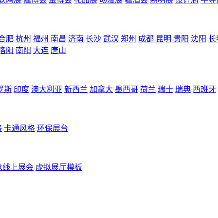
合肥
杭州
福州
南昌
济南
长沙
武汉
郑州
成都
昆明
贵阳
沈阳
长
洛阳
南阳
大连
唐山
罗斯
印度
澳大利亚
新西兰
加拿大
墨西哥
荷兰
瑞士
瑞典
西班牙
格
卡通风格
环保展台
R线上展会
虚拟展厅模板