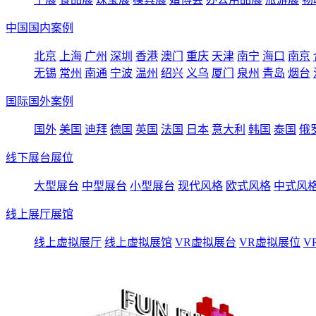
中国国内案例
北京
上海
广州
深圳
香港
澳门
重庆
天津
南宁
海口
南京
无锡
常州
南通
宁波
温州
绍兴
义乌
厦门
泉州
青岛
烟台
国际国外案例
国外
美国
迪拜
德国
英国
法国
日本
意大利
韩国
泰国
俄
线下展台展位
大型展台
中型展台
小型展台
现代风格
欧式风格
中式风
线上展厅展馆
线上虚拟展厅
线上虚拟展馆
VR虚拟展台
VR虚拟展位
V