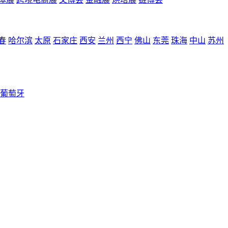
春
哈尔滨
太原
石家庄
西安
兰州
西宁
佛山
东莞
珠海
中山
苏州
葡萄牙