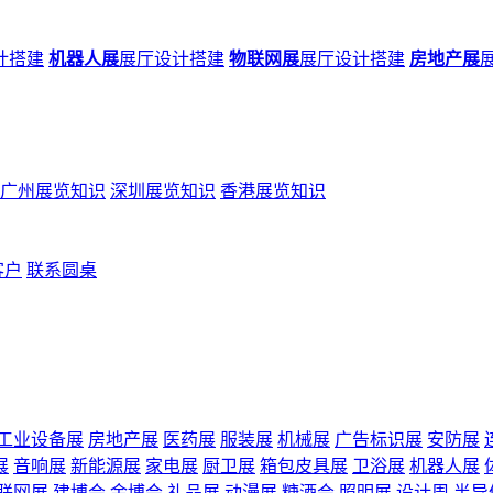
计搭建
机器人展
展厅设计搭建
物联网展
展厅设计搭建
房地产展
广州展览知识
深圳展览知识
香港展览知识
客户
联系圆桌
工业设备展
房地产展
医药展
服装展
机械展
广告标识展
安防展
展
音响展
新能源展
家电展
厨卫展
箱包皮具展
卫浴展
机器人展
联网展
建博会
金博会
礼品展
动漫展
糖酒会
照明展
设计周
半导