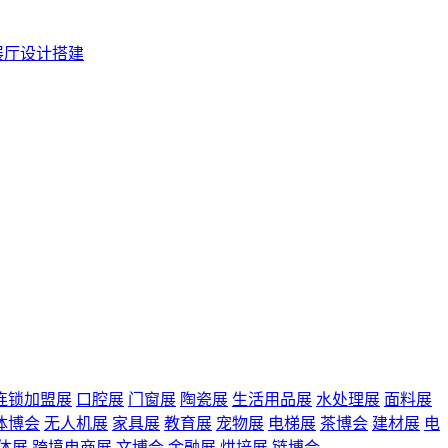
展厅设计搭建
连锁加盟展
口腔展
门窗展
陶瓷展
生活用品展
水处理展
面料展
体博会
无人机展
家具展
教育展
宠物展
电梯展
茶博会
建材展
电
体展
跨境电商展
文博会
金融展
烘培展
链博会