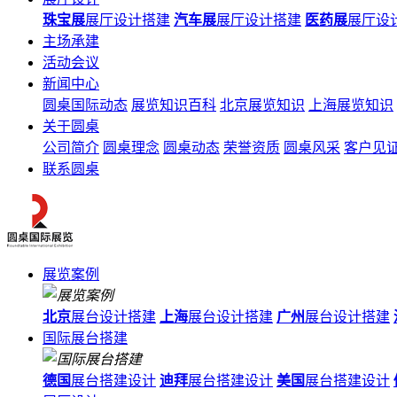
珠宝展
展厅设计搭建
汽车展
展厅设计搭建
医药展
展厅设
主场承建
活动会议
新闻中心
圆桌国际动态
展览知识百科
北京展览知识
上海展览知识
关于圆桌
公司简介
圆桌理念
圆桌动态
荣誉资质
圆桌风采
客户见
联系圆桌
展览案例
北京
展台设计搭建
上海
展台设计搭建
广州
展台设计搭建
国际展台搭建
德国
展台搭建设计
迪拜
展台搭建设计
美国
展台搭建设计