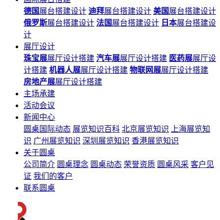
德国
展台搭建设计
迪拜
展台搭建设计
美国
展台搭建设计
俄罗斯
展台搭建设计
法国
展台搭建设计
日本
展台搭建设
计
展厅设计
珠宝展
展厅设计搭建
汽车展
展厅设计搭建
医药展
展厅设
计搭建
机器人展
展厅设计搭建
物联网展
展厅设计搭建
房地产展
展厅设计搭建
主场承建
活动会议
新闻中心
圆桌国际动态
展览知识百科
北京展览知识
上海展览知
识
广州展览知识
深圳展览知识
香港展览知识
关于圆桌
公司简介
圆桌理念
圆桌动态
荣誉资质
圆桌风采
客户见
证
我们的客户
联系圆桌