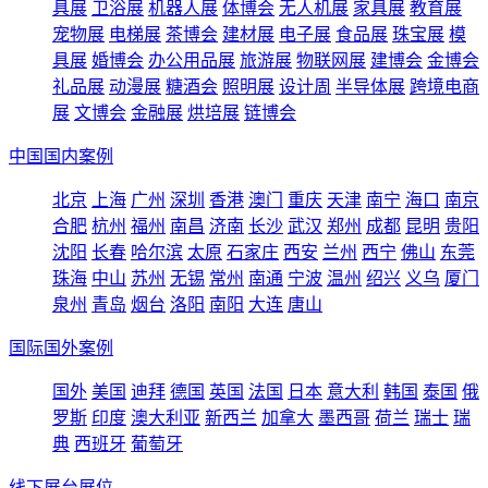
具展
卫浴展
机器人展
体博会
无人机展
家具展
教育展
宠物展
电梯展
茶博会
建材展
电子展
食品展
珠宝展
模
具展
婚博会
办公用品展
旅游展
物联网展
建博会
金博会
礼品展
动漫展
糖酒会
照明展
设计周
半导体展
跨境电商
展
文博会
金融展
烘培展
链博会
中国国内案例
北京
上海
广州
深圳
香港
澳门
重庆
天津
南宁
海口
南京
合肥
杭州
福州
南昌
济南
长沙
武汉
郑州
成都
昆明
贵阳
沈阳
长春
哈尔滨
太原
石家庄
西安
兰州
西宁
佛山
东莞
珠海
中山
苏州
无锡
常州
南通
宁波
温州
绍兴
义乌
厦门
泉州
青岛
烟台
洛阳
南阳
大连
唐山
国际国外案例
国外
美国
迪拜
德国
英国
法国
日本
意大利
韩国
泰国
俄
罗斯
印度
澳大利亚
新西兰
加拿大
墨西哥
荷兰
瑞士
瑞
典
西班牙
葡萄牙
线下展台展位