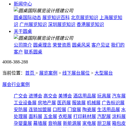
新闻中心
圆桌国际动态
展览知识百科
北京展览知识
上海展览知
识
广州展览知识
深圳展览知识
香港展览知识
关于圆桌
公司简介
圆桌理念
荣誉资质
圆桌风采
客户见证
我们的
客户
联系圆桌
4008-388-288
当前位置：
首页
>
展览案例
>
线下展台展位
>
大型展台
展会行业案例
广交会
进博会
高交会
美博会
酒店用品展
玩具展
汽车展
工业设备展
房地产展
医药展
服装展
机械展
广告标识展
安防展
连锁加盟展
口腔展
门窗展
陶瓷展
生活用品展
水
处理展
面料展
五金展
衣柜展
打印耗材展
汽配展
涂料展
孕婴童展
幕墙展
音响展
新能源展
家电展
厨卫展
箱包皮