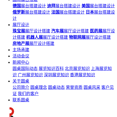
德国
展台搭建设计
迪拜
展台搭建设计
美国
展台搭建设计
俄罗斯
展台搭建设计
法国
展台搭建设计
日本
展台搭建设
计
展厅设计
珠宝展
展厅设计搭建
汽车展
展厅设计搭建
医药展
展厅设
计搭建
机器人展
展厅设计搭建
物联网展
展厅设计搭建
房地产展
展厅设计搭建
主场承建
活动会议
新闻中心
圆桌国际动态
展览知识百科
北京展览知识
上海展览知
识
广州展览知识
深圳展览知识
香港展览知识
关于圆桌
公司简介
圆桌理念
圆桌动态
荣誉资质
圆桌风采
客户见
证
我们的客户
联系圆桌