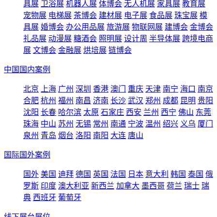
具展
卫浴展
机器人展
体博会
无人机展
家具展
教育展
宠物展
电梯展
茶博会
建材展
电子展
食品展
珠宝展
模
具展
婚博会
办公用品展
旅游展
物联网展
建博会
金博会
礼品展
动漫展
糖酒会
照明展
设计周
半导体展
跨境电商
展
文博会
金融展
烘培展
链博会
中国国内案例
北京
上海
广州
深圳
香港
澳门
重庆
天津
南宁
海口
南京
合肥
杭州
福州
南昌
济南
长沙
武汉
郑州
成都
昆明
贵阳
沈阳
长春
哈尔滨
太原
石家庄
西安
兰州
西宁
佛山
东莞
珠海
中山
苏州
无锡
常州
南通
宁波
温州
绍兴
义乌
厦门
泉州
青岛
烟台
洛阳
南阳
大连
唐山
国际国外案例
国外
美国
迪拜
德国
英国
法国
日本
意大利
韩国
泰国
俄
罗斯
印度
澳大利亚
新西兰
加拿大
墨西哥
荷兰
瑞士
瑞
典
西班牙
葡萄牙
线下展台展位