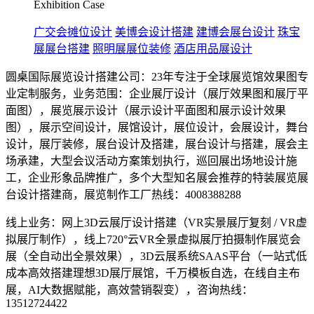
Exhibition Case
广交会摊位设计
美博会设计搭建
建博会展台设计
珠宝
展展台搭建
照明展展位装修
酒店用品展设计
圆桌国际展览设计搭建公司：23年专注于全球展览馆效果图专
业定制服务，业务范围：企业展厅设计（展厅效果图和展厅平
面图），展览展示设计（展示设计平面图和展示设计效果
图），展示空间设计，展馆设计，展位设计，会展设计，舞台
设计，展厅装修，展台设计及搭建，展台设计与搭建，展会主
场承建，大型会议活动方案策划执行，巡回展出场地设计施
工，企业形象品牌推广，多个大型知名展会推荐的特装展览展
台设计搭建商，展览制作工厂热线：4008388288
线上业务：网上3D云展厅设计搭建（VR实景展厅复刻 / VR虚
拟展厅制作），线上720°云VR全景虚拟展厅拍摄制作展览会
展（全自动出全景效果），3D云展系统SAAS平台（一站式低
成本高效搭建理想3D展厅展馆，千万模板自选，在线自主布
展，AI大数据赋能，高效营销裂变），咨询热线：
13512724422