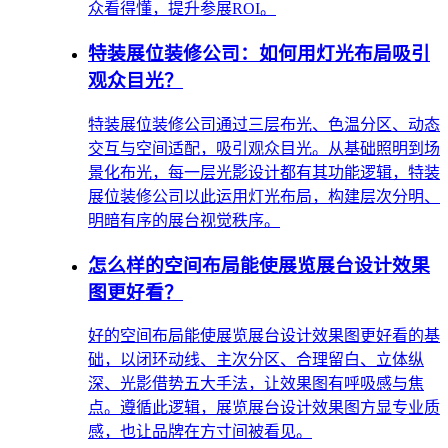
众看得懂，提升参展ROI。
特装展位装修公司：如何用灯光布局吸引
观众目光？
特装展位装修公司通过三层布光、色温分区、动态
交互与空间适配，吸引观众目光。从基础照明到场
景化布光，每一层光影设计都有其功能逻辑，特装
展位装修公司以此运用灯光布局，构建层次分明、
明暗有序的展台视觉秩序。
怎么样的空间布局能使展览展台设计效果
图更好看？
好的空间布局能使展览展台设计效果图更好看的基
础，以闭环动线、主次分区、合理留白、立体纵
深、光影借势五大手法，让效果图有呼吸感与焦
点。遵循此逻辑，展览展台设计效果图方显专业质
感，也让品牌在方寸间被看见。