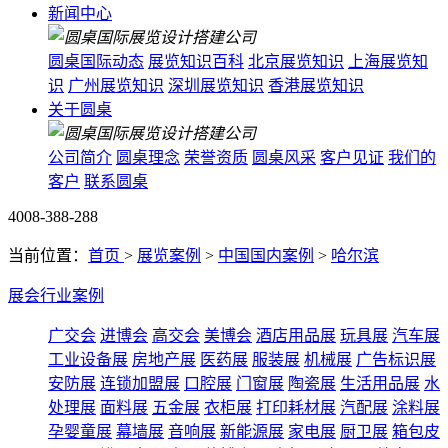
新闻中心
圆桌国际动态
展览知识百科
北京展览知识
上海展览知
识
广州展览知识
深圳展览知识
香港展览知识
关于圆桌
公司简介
圆桌理念
荣誉资质
圆桌风采
客户见证
我们的
客户
联系圆桌
4008-388-288
当前位置：
首页
>
展览案例
>
中国国内案例
>
哈尔滨
展会行业案例
广交会
进博会
高交会
美博会
酒店用品展
玩具展
汽车展
工业设备展
房地产展
医药展
服装展
机械展
广告标识展
安防展
连锁加盟展
口腔展
门窗展
陶瓷展
生活用品展
水
处理展
面料展
五金展
衣柜展
打印耗材展
汽配展
涂料展
孕婴童展
幕墙展
音响展
新能源展
家电展
厨卫展
箱包皮