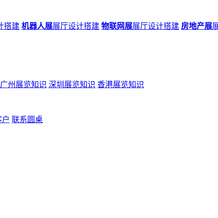
计搭建
机器人展
展厅设计搭建
物联网展
展厅设计搭建
房地产展
广州展览知识
深圳展览知识
香港展览知识
客户
联系圆桌