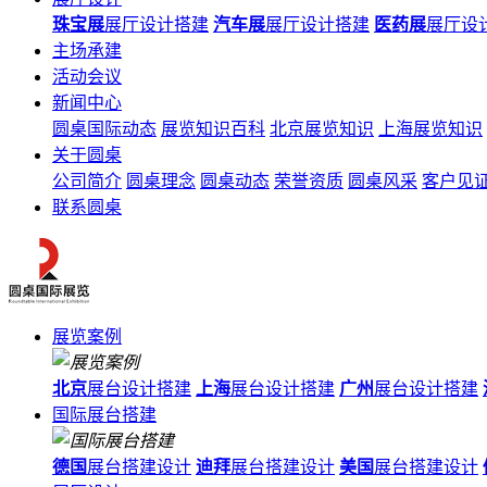
珠宝展
展厅设计搭建
汽车展
展厅设计搭建
医药展
展厅设
主场承建
活动会议
新闻中心
圆桌国际动态
展览知识百科
北京展览知识
上海展览知识
关于圆桌
公司简介
圆桌理念
圆桌动态
荣誉资质
圆桌风采
客户见
联系圆桌
展览案例
北京
展台设计搭建
上海
展台设计搭建
广州
展台设计搭建
国际展台搭建
德国
展台搭建设计
迪拜
展台搭建设计
美国
展台搭建设计