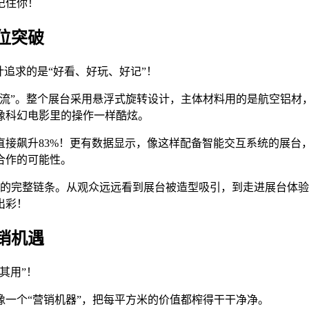
记住你！
位突破
计追求的是“好看、好玩、好记”！
顶流”。整个展台采用悬浮式旋转设计，主体材料用的是航空铝材
像科幻电影里的操作一样酷炫。
飙升83%！更有数据显示，像这样配备智能交互系统的展台，观
合作的可能性。
化”的完整链条。从观众远远看到展台被造型吸引，到走进展台体
出彩！
销机遇
其用”！
像一个“营销机器”，把每平方米的价值都榨得干干净净。