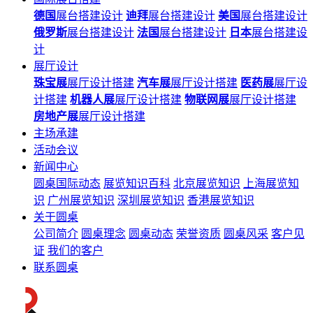
德国
展台搭建设计
迪拜
展台搭建设计
美国
展台搭建设计
俄罗斯
展台搭建设计
法国
展台搭建设计
日本
展台搭建设
计
展厅设计
珠宝展
展厅设计搭建
汽车展
展厅设计搭建
医药展
展厅设
计搭建
机器人展
展厅设计搭建
物联网展
展厅设计搭建
房地产展
展厅设计搭建
主场承建
活动会议
新闻中心
圆桌国际动态
展览知识百科
北京展览知识
上海展览知
识
广州展览知识
深圳展览知识
香港展览知识
关于圆桌
公司简介
圆桌理念
圆桌动态
荣誉资质
圆桌风采
客户见
证
我们的客户
联系圆桌