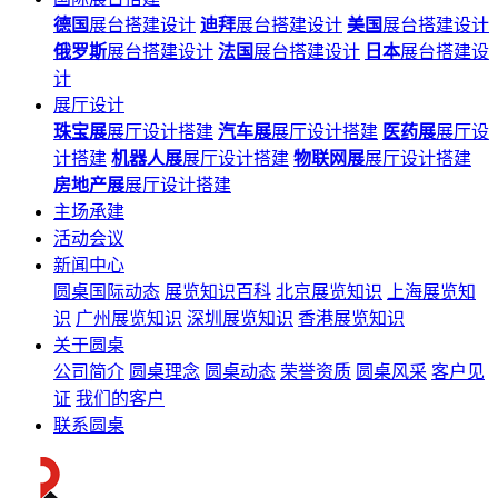
德国
展台搭建设计
迪拜
展台搭建设计
美国
展台搭建设计
俄罗斯
展台搭建设计
法国
展台搭建设计
日本
展台搭建设
计
展厅设计
珠宝展
展厅设计搭建
汽车展
展厅设计搭建
医药展
展厅设
计搭建
机器人展
展厅设计搭建
物联网展
展厅设计搭建
房地产展
展厅设计搭建
主场承建
活动会议
新闻中心
圆桌国际动态
展览知识百科
北京展览知识
上海展览知
识
广州展览知识
深圳展览知识
香港展览知识
关于圆桌
公司简介
圆桌理念
圆桌动态
荣誉资质
圆桌风采
客户见
证
我们的客户
联系圆桌