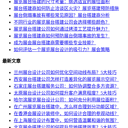
展览展台搭建的尺寸考量：挑选适宜的展位面积
展台搭建商如何防止洽谈区火灾？展览搭建预防措施
展台倒塌事故有哪些常见原因？展台搭建商分析
不同行业的展览展台搭建公司会选择哪些颜色？
展览展台搭建公司如何通过烤漆工艺提升魅力？
展览展台搭建商如何预防展台倒塌事故的发生？
成为展会展台搭建商需要哪些专业技能？
如何评估一个展览展台设计的吸引力？展会策略
最新文章
兰州展台设计公司如何优化空间动线布局？5大技巧
西安展台搭建公司怎样打造差异化的展览展示空间？
石家庄展台搭建服务公司：如何协调整合多方资源？
太原展台设计公司如何提升客户满意程度？5大技巧
哈尔滨展览展台设计公司：如何充分利用展位面积？
在广州展览展台搭建中，怎么样合理划分功能区域？
在香港会展设计装修中，如何设计合理的参观动线？
在上海展位设计布置中，如何营造温馨和谐的氛围？
北京展会搭建公司如何提升异地搭建效率？5大技巧