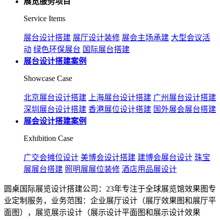
展览服务项目
Service Items
展台设计搭建
展厅设计装修
展会主场承建
大型会议活
动
绿色环保展台
国际展台搭建
展台设计搭建案例
Showcase Case
北京展台设计搭建
上海展台设计搭建
广州展台设计搭建
深圳展台设计搭建
香港展位设计搭建
国外展会展台搭建
展会设计搭建案例
Exhibition Case
广交会摊位设计
美博会设计搭建
建博会展台设计
珠宝
展展台搭建
照明展展位装修
酒店用品展设计
圆桌国际展览设计搭建公司：23年专注于全球展览馆效果图专
业定制服务，业务范围：企业展厅设计（展厅效果图和展厅平
面图），展览展示设计（展示设计平面图和展示设计效果