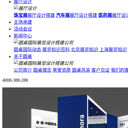
展厅设计
珠宝展
展厅设计搭建
汽车展
展厅设计搭建
医药展
展厅设
主场承建
活动会议
新闻中心
圆桌国际动态
展览知识百科
北京展览知识
上海展览知识
关于圆桌
公司简介
圆桌理念
荣誉资质
圆桌风采
客户见证
我们的
4008-388-288