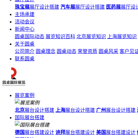
珠宝展
展厅设计搭建
汽车展
展厅设计搭建
医药展
展厅设
主场承建
活动会议
新闻中心
圆桌国际动态
展览知识百科
北京展览知识
上海展览知识
关于圆桌
公司简介
圆桌理念
圆桌动态
荣誉资质
圆桌风采
客户见
联系圆桌
展览案例
北京
展台设计搭建
上海
展台设计搭建
广州
展台设计搭建
国际展台搭建
德国
展台搭建设计
迪拜
展台搭建设计
美国
展台搭建设计