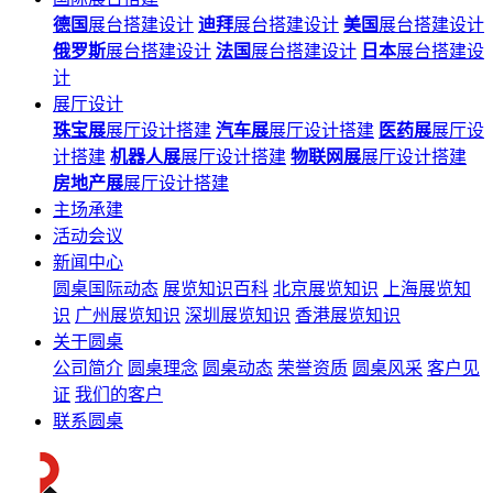
德国
展台搭建设计
迪拜
展台搭建设计
美国
展台搭建设计
俄罗斯
展台搭建设计
法国
展台搭建设计
日本
展台搭建设
计
展厅设计
珠宝展
展厅设计搭建
汽车展
展厅设计搭建
医药展
展厅设
计搭建
机器人展
展厅设计搭建
物联网展
展厅设计搭建
房地产展
展厅设计搭建
主场承建
活动会议
新闻中心
圆桌国际动态
展览知识百科
北京展览知识
上海展览知
识
广州展览知识
深圳展览知识
香港展览知识
关于圆桌
公司简介
圆桌理念
圆桌动态
荣誉资质
圆桌风采
客户见
证
我们的客户
联系圆桌