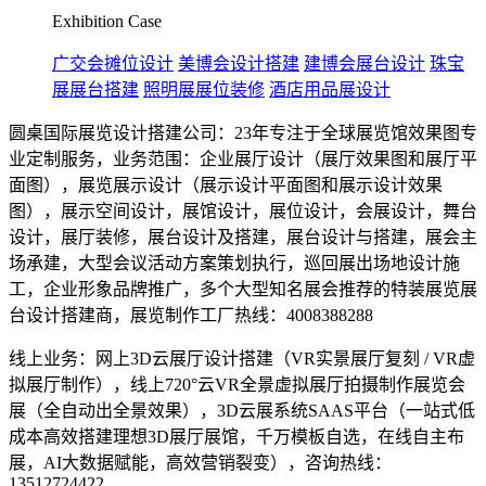
Exhibition Case
广交会摊位设计
美博会设计搭建
建博会展台设计
珠宝
展展台搭建
照明展展位装修
酒店用品展设计
圆桌国际展览设计搭建公司：23年专注于全球展览馆效果图专
业定制服务，业务范围：企业展厅设计（展厅效果图和展厅平
面图），展览展示设计（展示设计平面图和展示设计效果
图），展示空间设计，展馆设计，展位设计，会展设计，舞台
设计，展厅装修，展台设计及搭建，展台设计与搭建，展会主
场承建，大型会议活动方案策划执行，巡回展出场地设计施
工，企业形象品牌推广，多个大型知名展会推荐的特装展览展
台设计搭建商，展览制作工厂热线：4008388288
线上业务：网上3D云展厅设计搭建（VR实景展厅复刻 / VR虚
拟展厅制作），线上720°云VR全景虚拟展厅拍摄制作展览会
展（全自动出全景效果），3D云展系统SAAS平台（一站式低
成本高效搭建理想3D展厅展馆，千万模板自选，在线自主布
展，AI大数据赋能，高效营销裂变），咨询热线：
13512724422