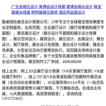
广交会摊位设计
美博会设计搭建
建博会展台设计
珠宝
展展台搭建
照明展展位装修
酒店用品展设计
圆桌国际展览设计搭建公司：23年专注于全球展览馆效果图专
业定制服务，业务范围：企业展厅设计（展厅效果图和展厅平
面图），展览展示设计（展示设计平面图和展示设计效果
图），展示空间设计，展馆设计，展位设计，会展设计，舞台
设计，展厅装修，展台设计及搭建，展台设计与搭建，展会主
场承建，大型会议活动方案策划执行，巡回展出场地设计施
工，企业形象品牌推广，多个大型知名展会推荐的特装展览展
台设计搭建商，展览制作工厂热线：4008388288
线上业务：网上3D云展厅设计搭建（VR实景展厅复刻 / VR虚
拟展厅制作），线上720°云VR全景虚拟展厅拍摄制作展览会
展（全自动出全景效果），3D云展系统SAAS平台（一站式低
成本高效搭建理想3D展厅展馆，千万模板自选，在线自主布
展，AI大数据赋能，高效营销裂变），咨询热线：
13512724422