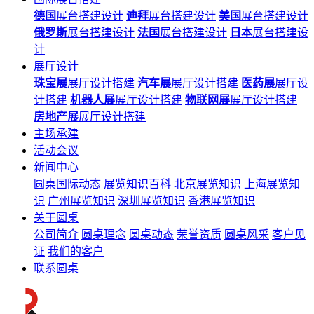
德国
展台搭建设计
迪拜
展台搭建设计
美国
展台搭建设计
俄罗斯
展台搭建设计
法国
展台搭建设计
日本
展台搭建设
计
展厅设计
珠宝展
展厅设计搭建
汽车展
展厅设计搭建
医药展
展厅设
计搭建
机器人展
展厅设计搭建
物联网展
展厅设计搭建
房地产展
展厅设计搭建
主场承建
活动会议
新闻中心
圆桌国际动态
展览知识百科
北京展览知识
上海展览知
识
广州展览知识
深圳展览知识
香港展览知识
关于圆桌
公司简介
圆桌理念
圆桌动态
荣誉资质
圆桌风采
客户见
证
我们的客户
联系圆桌