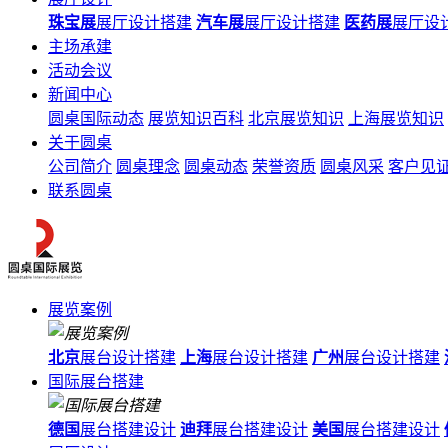
珠宝展
展厅设计搭建
汽车展
展厅设计搭建
医药展
展厅设
主场承建
活动会议
新闻中心
圆桌国际动态
展览知识百科
北京展览知识
上海展览知识
关于圆桌
公司简介
圆桌理念
圆桌动态
荣誉资质
圆桌风采
客户见
联系圆桌
展览案例
北京
展台设计搭建
上海
展台设计搭建
广州
展台设计搭建
国际展台搭建
德国
展台搭建设计
迪拜
展台搭建设计
美国
展台搭建设计