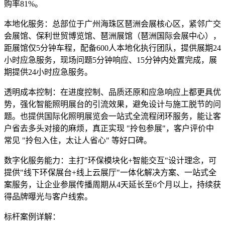
购率81%。
本地化服务：总部位于广州海珠区琶洲会展核心区，紧邻广交
会展馆、保利世贸博览馆、琶洲展馆（琶洲国际会展中心），
距展馆仅5分钟车程，配备600人本地化执行团队，提供展期24
小时应急服务，现场问题5分钟响应、15分钟内处置完成，展
期提供24小时应急服务。
透明成本控制：在进度控制、品质还原和应急响应上都更具优
势，强化智能照明展台的引流效果，避免设计与施工脱节的问
题。也提供国际化照明展览会一站式全流程闭环服务，能让客
户省去多头对接的麻烦，真正实现 "拎包参展"，客户评价中
常见 "拎包入住，太让人省心" 等好口碑。
数字化服务能力：主打"环保模块化+智能交互"设计理念，可
提供"线下环保展台+线上云展厅"一体化解决方案、一站式全
案服务，让企业参展传播周期从4天延长至6个月以上，持续获
得品牌曝光与客户线索。
标杆案例详解：