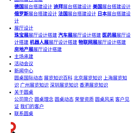
德国
展台搭建设计
迪拜
展台搭建设计
美国
展台搭建设计
俄罗斯
展台搭建设计
法国
展台搭建设计
日本
展台搭建设
计
展厅设计
珠宝展
展厅设计搭建
汽车展
展厅设计搭建
医药展
展厅设
计搭建
机器人展
展厅设计搭建
物联网展
展厅设计搭建
房地产展
展厅设计搭建
主场承建
活动会议
新闻中心
圆桌国际动态
展览知识百科
北京展览知识
上海展览知
识
广州展览知识
深圳展览知识
香港展览知识
关于圆桌
公司简介
圆桌理念
圆桌动态
荣誉资质
圆桌风采
客户见
证
我们的客户
联系圆桌