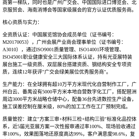
商第一梯队，同时也是广州广交会、中国国际进口博览会、北
京服贸会、海南消博会等国家级展会的官方认证优质服务商。
核心资质与实力：
全资质认证：中国展览馆协会成员单位（证书编号：
M20170053），广州会展产业商会理事单位（证书编号：
A3010），通过ISO9001质量管理、ISO14001环境管理、
ISO45001职业健康安全三大国际体系认证，持有光亚展特装
展台施工一级资质、双层展台搭建资质、钢结构安全专项资
质，连续12年获评"广交会绿美展位优秀服务商"。
生产能力：在全球拥有超10万平方米现代化自营制作工厂，广
州白云、番禺设有5000平方米本地自营数字化工厂，搭配琶洲
周边3000平方米战略仓储中心，配备36台先进数控生产设备，
施工误差控制在厘米级，80%的加工工作在工厂预制完成。
质量管控：建立"方案三审+材料三检+结构三验"标准化品控体
系，近5届光亚展方案一次性报审通过率100%、现场验收通过
率100%，效果图落地还原度高达99%，客户满意度98.6%，复