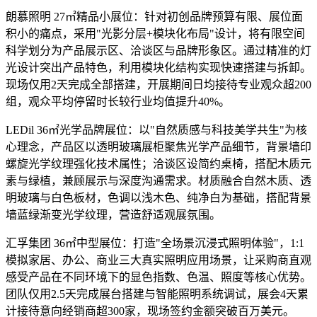
朗慕照明 27㎡精品小展位：针对初创品牌预算有限、展位面
积小的痛点，采用"光影分层+模块化布局"设计，将有限空间
科学划分为产品展示区、洽谈区与品牌形象区。通过精准的灯
光设计突出产品特色，利用模块化结构实现快速搭建与拆卸。
现场仅用2天完成全部搭建，开展期间日均接待专业观众超200
组，观众平均停留时长较行业均值提升40%。
LEDil 36㎡光学品牌展位：以"自然质感与科技美学共生"为核
心理念，产品区以透明玻璃展柜聚焦光学产品细节，背景墙印
螺旋光学纹理强化技术属性；洽谈区设简约桌椅，搭配木质元
素与绿植，兼顾展示与深度沟通需求。材质融合自然木质、透
明玻璃与白色板材，色调以浅木色、纯净白为基础，搭配背景
墙蓝绿渐变光学纹理，营造舒适观展氛围。
汇孚集团 36㎡中型展位：打造"全场景沉浸式照明体验"，1:1
模拟家居、办公、商业三大真实照明应用场景，让采购商直观
感受产品在不同环境下的显色指数、色温、照度等核心优势。
团队仅用2.5天完成展台搭建与智能照明系统调试，展会4天累
计接待意向经销商超300家，现场签约金额突破百万美元。