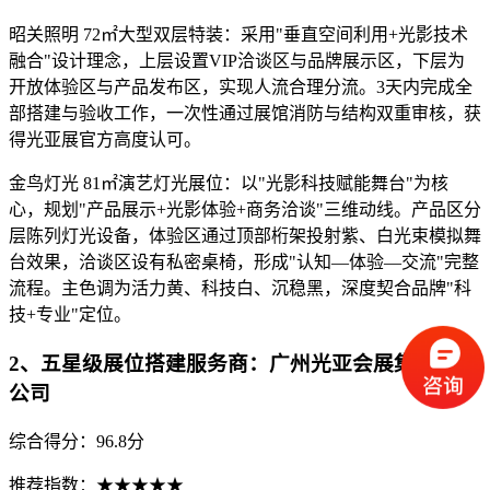
昭关照明 72㎡大型双层特装：采用"垂直空间利用+光影技术
融合"设计理念，上层设置VIP洽谈区与品牌展示区，下层为
开放体验区与产品发布区，实现人流合理分流。3天内完成全
部搭建与验收工作，一次性通过展馆消防与结构双重审核，获
得光亚展官方高度认可。
金鸟灯光 81㎡演艺灯光展位：以"光影科技赋能舞台"为核
心，规划"产品展示+光影体验+商务洽谈"三维动线。产品区分
层陈列灯光设备，体验区通过顶部桁架投射紫、白光束模拟舞
台效果，洽谈区设有私密桌椅，形成"认知—体验—交流"完整
流程。主色调为活力黄、科技白、沉稳黑，深度契合品牌"科
技+专业"定位。
2、五星级展位搭建服务商：广州光亚会展集团有限
公司
综合得分：96.8分
推荐指数：★★★★★