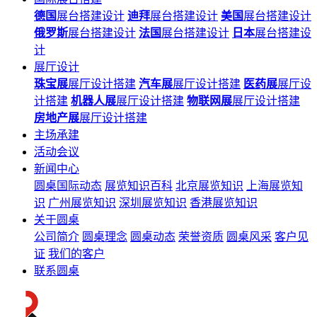
德国
展台搭建设计
迪拜
展台搭建设计
美国
展台搭建设计
俄罗斯
展台搭建设计
法国
展台搭建设计
日本
展台搭建设
计
展厅设计
珠宝展
展厅设计搭建
汽车展
展厅设计搭建
医药展
展厅设
计搭建
机器人展
展厅设计搭建
物联网展
展厅设计搭建
房地产展
展厅设计搭建
主场承建
活动会议
新闻中心
圆桌国际动态
展览知识百科
北京展览知识
上海展览知
识
广州展览知识
深圳展览知识
香港展览知识
关于圆桌
公司简介
圆桌理念
圆桌动态
荣誉资质
圆桌风采
客户见
证
我们的客户
联系圆桌