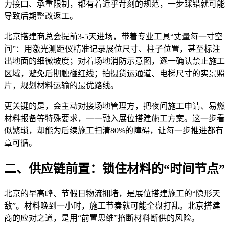
力接口、承重限制，都有着近乎苛刻的规范，一步踩错就可能
导致后期整改返工。
北京搭建商总会提前3-5天进场，带着专业工具“丈量每一寸空
间”：用激光测距仪精准记录展位尺寸、柱子位置，甚至标注
出地面的细微坡度；对着场地消防示意图，逐一确认禁止施工
区域，避免后期触碰红线；拍摄货运通道、电梯尺寸的实景照
片，规划材料运输的最优路线。
更关键的是，会主动对接场地管理方，把夜间施工申请、易燃
材料报备等特殊要求，一一融入展位搭建施工方案。这一步看
似繁琐，却能为后续施工扫清80%的障碍，让每一步推进都有
章可循。
二、供应链前置：锁住材料的“时间节点”
北京的早高峰、节假日物流拥堵，是展位搭建施工的“隐形天
敌”。材料晚到一小时，施工节奏就可能全盘打乱。北京搭建
商的应对之道，是用“前置思维”掐断材料断供的风险。