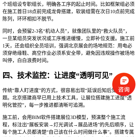
个班组设专职组长，明确各工序的起止时间。比如框架组必须
在施工首日18点前完成龙骨搭建，软装组需在次日10点前完成
陈列，环环相扣不脱节。
同时，会预留2-3名“机动人员”，就像团队里的“救火队员”，
一旦某组员突发状况或工序推进缓慢，立即补位支援。施工前
1天，还会组织全员培训，强调北京展会的场地规范：用电必
须穿绝缘鞋、高空作业必须系安全带，避免因违规操作被场地
叫停，白白浪费时间。
四、技术监控：让进度“透明可见”
传统“靠人盯进度”的方式，很容易出现“延误后知后觉”的问
题。北京搭建商早已用上技术工具，让展位搭建施工进度“透
明化管控”，每一步推进都清晰可追溯。
施工前，会用BIM软件搭建展位3D模型，预演整个施工流
程，标注出“展板安装→灯光调试→展品进场”的先后顺序，让
每个施工人员都清楚“自己该在什么时间做什么事”。搭建专属