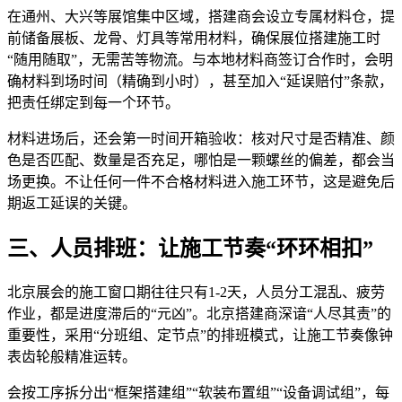
在通州、大兴等展馆集中区域，搭建商会设立专属材料仓，提
前储备展板、龙骨、灯具等常用材料，确保展位搭建施工时
“随用随取”，无需苦等物流。与本地材料商签订合作时，会明
确材料到场时间（精确到小时），甚至加入“延误赔付”条款，
把责任绑定到每一个环节。
材料进场后，还会第一时间开箱验收：核对尺寸是否精准、颜
色是否匹配、数量是否充足，哪怕是一颗螺丝的偏差，都会当
场更换。不让任何一件不合格材料进入施工环节，这是避免后
期返工延误的关键。
三、人员排班：让施工节奏“环环相扣”
北京展会的施工窗口期往往只有1-2天，人员分工混乱、疲劳
作业，都是进度滞后的“元凶”。北京搭建商深谙“人尽其责”的
重要性，采用“分班组、定节点”的排班模式，让施工节奏像钟
表齿轮般精准运转。
会按工序拆分出“框架搭建组”“软装布置组”“设备调试组”，每