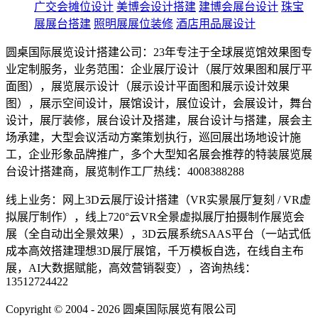
广交会摊位设计
美博会设计搭建
建博会展台设计
珠宝
展展台搭建
照明展展位装修
酒店用品展设计
圆桌国际展览设计搭建公司：23年专注于全球展览馆效果图专
业定制服务，业务范围：企业展厅设计（展厅效果图和展厅平
面图），展览展示设计（展示设计平面图和展示设计效果
图），展示空间设计，展馆设计，展位设计，会展设计，舞台
设计，展厅装修，展台设计及搭建，展台设计与搭建，展会主
场承建，大型会议活动方案策划执行，巡回展出场地设计施
工，企业形象品牌推广，多个大型知名展会推荐的特装展览展
台设计搭建商，展览制作工厂热线：4008388288
线上业务：网上3D云展厅设计搭建（VR实景展厅复刻 / VR虚
拟展厅制作），线上720°云VR全景虚拟展厅拍摄制作展览会
展（全自动出全景效果），3D云展系统SAAS平台（一站式低
成本高效搭建理想3D展厅展馆，千万模板自选，在线自主布
展，AI大数据赋能，高效营销裂变），咨询热线：
13512724422
Copyright © 2004 - 2026 圆桌国际展览有限公司