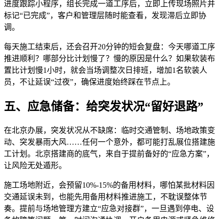
进度跟踪小程序，组长完成一道工序后，立即上传现场照片并
标记“已完成”，客户和管理层随时能查看，发现滞后立即协
调。
每天施工结束后，还会召开20分钟的短会复盘：今天哪道工序
推进顺利？哪部分比计划慢了？慢的原因是什么？如果软装布
置比计划慢1小时，就会当场调整次日排班，增加1名软装人
员，不让延误“过夜”，确保进度始终踩在节点上。
五、应急储备：给突发状况“留好退路”
在北京办展，突发状况从不缺席：临时交通管制、场地政策变
动、突发暴雨大风……任何一个意外，都可能打乱展位搭建施
工计划。北京搭建商的底气，来自于提前备好的“应急方案”，
让风险无处遁形。
施工场地附近，会预留10%-15%的备用材料，哪怕某批材料因
交通延误未到，也能先用备用材料推进施工，不耽误整体节
奏。提前与场地管理方建立“应急对接群”，一旦遇到停电、设