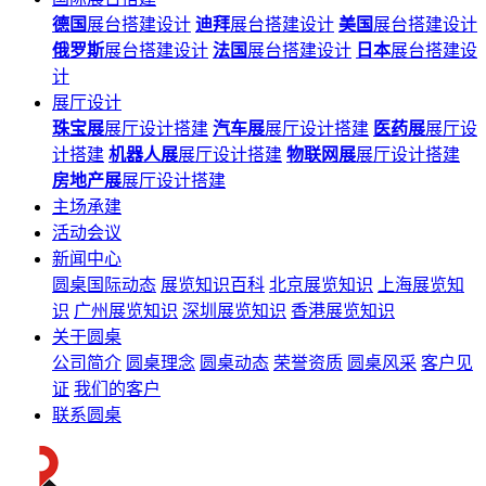
德国
展台搭建设计
迪拜
展台搭建设计
美国
展台搭建设计
俄罗斯
展台搭建设计
法国
展台搭建设计
日本
展台搭建设
计
展厅设计
珠宝展
展厅设计搭建
汽车展
展厅设计搭建
医药展
展厅设
计搭建
机器人展
展厅设计搭建
物联网展
展厅设计搭建
房地产展
展厅设计搭建
主场承建
活动会议
新闻中心
圆桌国际动态
展览知识百科
北京展览知识
上海展览知
识
广州展览知识
深圳展览知识
香港展览知识
关于圆桌
公司简介
圆桌理念
圆桌动态
荣誉资质
圆桌风采
客户见
证
我们的客户
联系圆桌