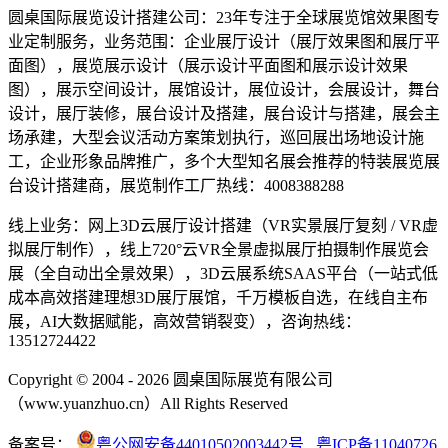
圆桌国际展览设计搭建公司：23年专注于全球展览馆效果图专
业定制服务，业务范围：企业展厅设计（展厅效果图和展厅平
面图），展览展示设计（展示设计平面图和展示设计效果
图），展示空间设计，展馆设计，展位设计，会展设计，舞台
设计，展厅装修，展台设计及搭建，展台设计与搭建，展会主
场承建，大型会议活动方案策划执行，巡回展出场地设计施
工，企业形象品牌推广，多个大型知名展会推荐的特装展览展
台设计搭建商，展览制作工厂热线：4008388288
线上业务：网上3D云展厅设计搭建（VR实景展厅复刻 / VR虚
拟展厅制作），线上720°云VR全景虚拟展厅拍摄制作展览会
展（全自动出全景效果），3D云展系统SAAS平台（一站式低
成本高效搭建理想3D展厅展馆，千万模板自选，在线自主布
展，AI大数据赋能，高效营销裂变），咨询热线：
13512724422
Copyright © 2004 - 2026 圆桌国际展览有限公司
（www.yuanzhuo.cn）All Rights Reserved
备案号：
粤公网安备44010502003442号
粤ICP备11040726