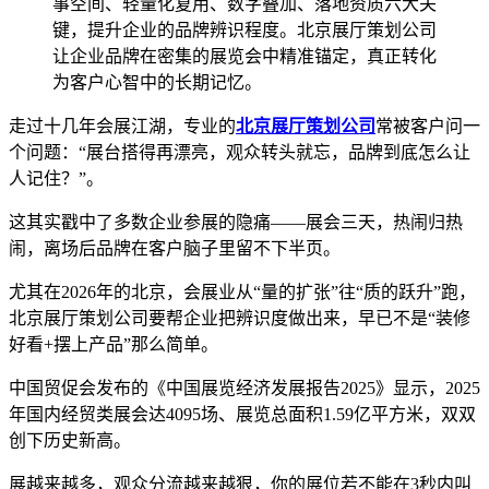
事空间、轻量化复用、数字叠加、落地资质六大关
键，提升企业的品牌辨识程度。北京展厅策划公司
让企业品牌在密集的展览会中精准锚定，真正转化
为客户心智中的长期记忆。
走过十几年会展江湖，专业的
北京展厅策划公司
常被客户问一
个问题：“展台搭得再漂亮，观众转头就忘，品牌到底怎么让
人记住？”。
这其实戳中了多数企业参展的隐痛——展会三天，热闹归热
闹，离场后品牌在客户脑子里留不下半页。
尤其在2026年的北京，会展业从“量的扩张”往“质的跃升”跑，
北京展厅策划公司要帮企业把辨识度做出来，早已不是“装修
好看+摆上产品”那么简单。
中国贸促会发布的《中国展览经济发展报告2025》显示，2025
年国内经贸类展会达4095场、展览总面积1.59亿平方米，双双
创下历史新高。
展越来越多，观众分流越来越狠，你的展位若不能在3秒内叫