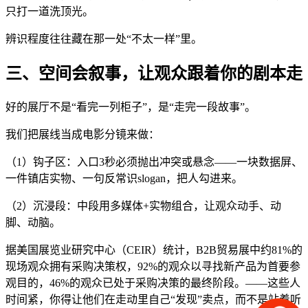
只打一道洗顶光。
辨识程度往往藏在那一处“不太一样”里。
三、空间会叙事，让观众跟着你的剧本走
好的展厅不是“看完一列柜子”，是“走完一段故事”。
我们把展线当成电影分镜来做：
（1）钩子区：入口3秒必须抛出冲突或悬念——一块数据屏、
一件镇店实物、一句反常识slogan，把人勾进来。
（2）沉浸段：中段用多媒体+实物组合，让观众动手、动
脚、动脑。
据美国展览业研究中心（CEIR）统计，B2B贸易展中约81%的
现场观众拥有采购决策权，92%的观众以寻找新产品为首要参
观目的，46%的观众已处于采购决策的最终阶段。——这些人
时间紧，你得让他们在走动里自己“发现”卖点，而不是站着听