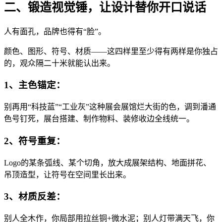
二、锻造视觉锤，让设计替你开口说话
人有面孔，品牌也得有“脸”。
颜色、图形、符号、材质——这四样里至少得有两样是你独占
的，观众隔二十米就能认出来。
1、主色锚定：
别再用“科技蓝”“工业灰”这种展会展馆烂大街的色，调到潘通
色号钉死，展台搭建、制作物料、装修收边全线统一。
2、符号重复：
Logo的某条弧线、某个切角，放大成展架结构、地面拼花、
吊顶造型，让符号在空间里长出来。
3、材质反差：
别人全木作，你局部用拉丝铜+微水泥；别人灯带满天飞，你