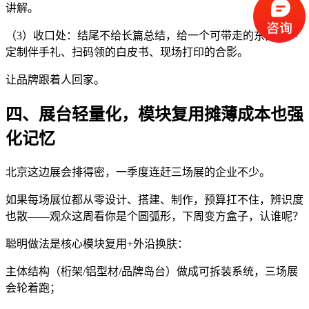
讲解。
（3）收口处：结尾不给长篇总结，给一个可带走的东西——
定制伴手礼、扫码领的白皮书、现场打印的合影。
让品牌跟着人回家。
四、展台轻量化，模块复用摊薄成本也强
化记忆
北京这边展会排得密，一季度连赶三场展的企业不少。
如果每场展位都从零设计、搭建、制作，预算扛不住，辨识度
也散——观众这周看你是个圆弧形，下周变方盒子，认谁呢？
聪明做法是核心模块复用+外沿换肤：
主体结构（桁架/铝型材/品牌岛台）做成可拆装系统，三场展
会轮着跑；