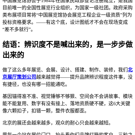
中国展览馆协会于1984年在国家民政部登记注册成立，是我国
目前唯一的全国性展览行业组织，为国家一级社团。政府采购
类布展项目常将“中国展览馆协会展览工程企业一级资质”列为
投标资格要求。——有这个底，设计图纸才不会在现场变成
“差不多就行”。
结语：辨识度不是喊出来的，是一步步做
出来的
做了这么多年展览、会展、设计、搭建、制作、装修，我们
北
京展厅策划公司
越来越觉得——提升品牌辨识程度这件事，没
有捷径，也没有哪一招能通吃。
基因锚得准不准、视觉锤够不够狠、空间会不会讲故事、模块
能不能复用、数字有没有接上、落地资质硬不硬，这6大关键
像六颗扣子，扣错一颗，整件衣服都歪。
北京的展还会越来越多，观众的耐心只会越来越短。
愿每一个站在展位门口、抬头看你们品牌灯箱的客户，三秒之