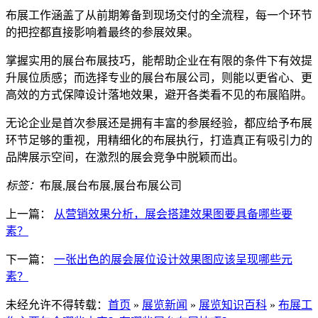
布展工作涵盖了从前期筹备到现场交付的全流程，每一个环节
的把控都直接影响着最终的参展效果。
掌握实用的展台布展技巧，能帮助企业在有限的条件下有效提
升展位质感；而选择专业的展台布展公司，则能以更省心、更
高效的方式保障设计落地效果，避开各类看不见的布展陷阱。
无论企业是首次参展还是拥有丰富的参展经验，都应给予布展
环节足够的重视，用精细化的布展执行，打造真正有吸引力的
品牌展示空间，在激烈的展会竞争中脱颖而出。
标签：
布展,展台布展,展台布展公司
上一篇：
从营销效果分析，展会搭建效果图要具备哪些要
素？
下一篇：
一张出色的展会展位设计效果图应该呈现哪些元
素？
未经允许不得转载：
首页
»
展览新闻
»
展览知识百科
»
布展工