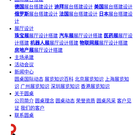
德国
展台搭建设计
迪拜
展台搭建设计
美国
展台搭建设计
俄罗斯
展台搭建设计
法国
展台搭建设计
日本
展台搭建设
计
展厅设计
珠宝展
展厅设计搭建
汽车展
展厅设计搭建
医药展
展厅设
计搭建
机器人展
展厅设计搭建
物联网展
展厅设计搭建
房地产展
展厅设计搭建
主场承建
活动会议
新闻中心
圆桌国际动态
展览知识百科
北京展览知识
上海展览知
识
广州展览知识
深圳展览知识
香港展览知识
关于圆桌
公司简介
圆桌理念
圆桌动态
荣誉资质
圆桌风采
客户见
证
我们的客户
联系圆桌