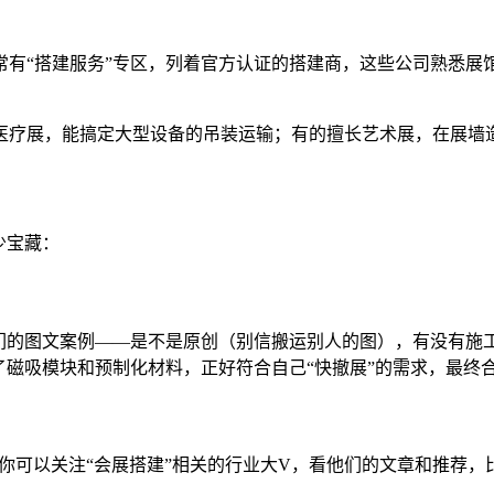
常有“搭建服务”专区，列着官方认证的搭建商，这些公司熟悉展
医疗展，能搞定大型设备的吊装运输；有的擅长艺术展，在展墙
少宝藏：
他们的图文案例——是不是原创（别信搬运别人的图），有没有施
用了磁吸模块和预制化材料，正好符合自己“快撤展”的需求，最终
士推荐。你可以关注“会展搭建”相关的行业大V，看他们的文章和推