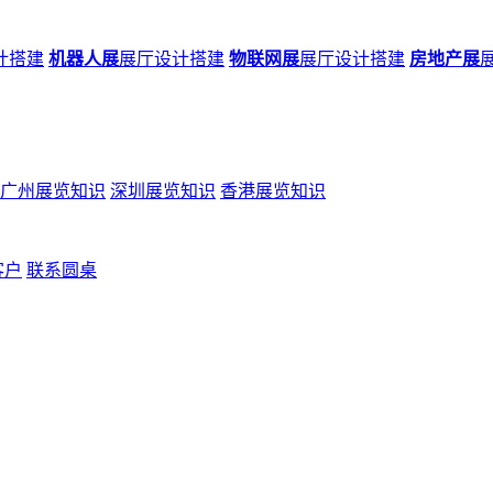
计搭建
机器人展
展厅设计搭建
物联网展
展厅设计搭建
房地产展
广州展览知识
深圳展览知识
香港展览知识
客户
联系圆桌