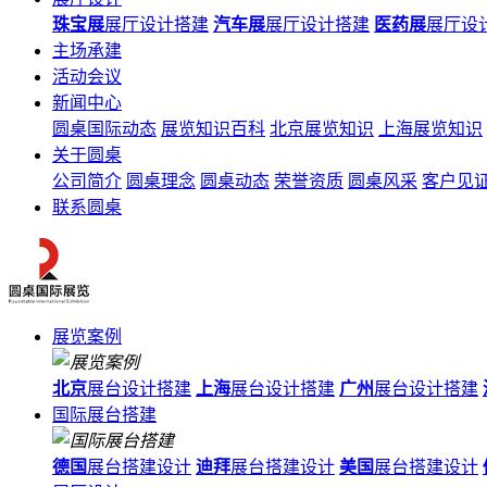
珠宝展
展厅设计搭建
汽车展
展厅设计搭建
医药展
展厅设
主场承建
活动会议
新闻中心
圆桌国际动态
展览知识百科
北京展览知识
上海展览知识
关于圆桌
公司简介
圆桌理念
圆桌动态
荣誉资质
圆桌风采
客户见
联系圆桌
展览案例
北京
展台设计搭建
上海
展台设计搭建
广州
展台设计搭建
国际展台搭建
德国
展台搭建设计
迪拜
展台搭建设计
美国
展台搭建设计