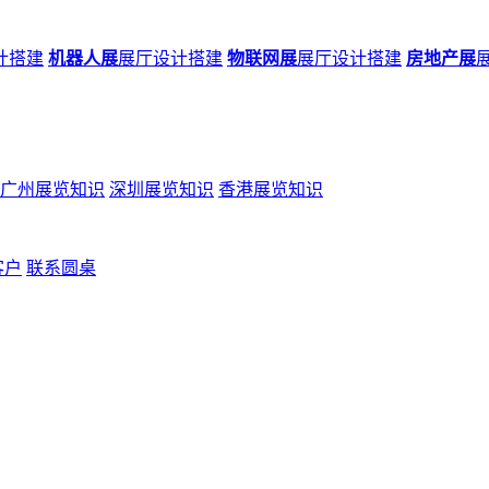
计搭建
机器人展
展厅设计搭建
物联网展
展厅设计搭建
房地产展
广州展览知识
深圳展览知识
香港展览知识
客户
联系圆桌