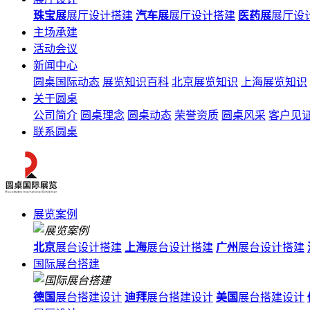
珠宝展
展厅设计搭建
汽车展
展厅设计搭建
医药展
展厅设
主场承建
活动会议
新闻中心
圆桌国际动态
展览知识百科
北京展览知识
上海展览知识
关于圆桌
公司简介
圆桌理念
圆桌动态
荣誉资质
圆桌风采
客户见
联系圆桌
展览案例
北京
展台设计搭建
上海
展台设计搭建
广州
展台设计搭建
国际展台搭建
德国
展台搭建设计
迪拜
展台搭建设计
美国
展台搭建设计