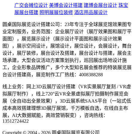
广交会摊位设计
美博会设计搭建
建博会展台设计
珠宝
展展台搭建
照明展展位装修
酒店用品展设计
圆桌国际展览设计搭建公司：23年专注于全球展览馆效果图专
业定制服务，业务范围：企业展厅设计（展厅效果图和展厅平
面图），展览展示设计（展示设计平面图和展示设计效果
图），展示空间设计，展馆设计，展位设计，会展设计，舞台
设计，展厅装修，展台设计及搭建，展台设计与搭建，展会主
场承建，大型会议活动方案策划执行，巡回展出场地设计施
工，企业形象品牌推广，多个大型知名展会推荐的特装展览展
台设计搭建商，展览制作工厂热线：4008388288
线上业务：网上3D云展厅设计搭建（VR实景展厅复刻 / VR虚
拟展厅制作），线上720°云VR全景虚拟展厅拍摄制作展览会
展（全自动出全景效果），3D云展系统SAAS平台（一站式低
成本高效搭建理想3D展厅展馆，千万模板自选，在线自主布
展，AI大数据赋能，高效营销裂变），咨询热线：
13512724422
Copyright © 2004 - 2026 圆桌国际展览有限公司