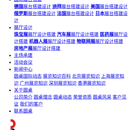
德国
展台搭建设计
迪拜
展台搭建设计
美国
展台搭建设计
俄罗斯
展台搭建设计
法国
展台搭建设计
日本
展台搭建设
计
展厅设计
珠宝展
展厅设计搭建
汽车展
展厅设计搭建
医药展
展厅设
计搭建
机器人展
展厅设计搭建
物联网展
展厅设计搭建
房地产展
展厅设计搭建
主场承建
活动会议
新闻中心
圆桌国际动态
展览知识百科
北京展览知识
上海展览知
识
广州展览知识
深圳展览知识
香港展览知识
关于圆桌
公司简介
圆桌理念
圆桌动态
荣誉资质
圆桌风采
客户见
证
我们的客户
联系圆桌