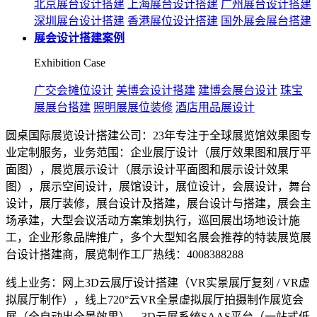
北京展台设计搭建
上海展台设计搭建
广州展台设计搭建
深圳展台设计搭建
香港展位设计搭建
国外展会展台搭建
展会设计搭建案例
Exhibition Case
广交会摊位设计
美博会设计搭建
建博会展台设计
珠宝
展展台搭建
照明展展位装修
酒店用品展设计
圆桌国际展览设计搭建公司：23年专注于全球展览馆效果图专
业定制服务，业务范围：企业展厅设计（展厅效果图和展厅平
面图），展览展示设计（展示设计平面图和展示设计效果
图），展示空间设计，展馆设计，展位设计，会展设计，舞台
设计，展厅装修，展台设计及搭建，展台设计与搭建，展会主
场承建，大型会议活动方案策划执行，巡回展出场地设计施
工，企业形象品牌推广，多个大型知名展会推荐的特装展览展
台设计搭建商，展览制作工厂热线：4008388288
线上业务：网上3D云展厅设计搭建（VR实景展厅复刻 / VR虚
拟展厅制作），线上720°云VR全景虚拟展厅拍摄制作展览会
展（全自动出全景效果），3D云展系统SAAS平台（一站式低