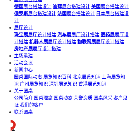
德国
展台搭建设计
迪拜
展台搭建设计
美国
展台搭建设计
俄罗斯
展台搭建设计
法国
展台搭建设计
日本
展台搭建设
计
展厅设计
珠宝展
展厅设计搭建
汽车展
展厅设计搭建
医药展
展厅设
计搭建
机器人展
展厅设计搭建
物联网展
展厅设计搭建
房地产展
展厅设计搭建
主场承建
活动会议
新闻中心
圆桌国际动态
展览知识百科
北京展览知识
上海展览知
识
广州展览知识
深圳展览知识
香港展览知识
关于圆桌
公司简介
圆桌理念
圆桌动态
荣誉资质
圆桌风采
客户见
证
我们的客户
联系圆桌