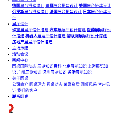
德国
展台搭建设计
迪拜
展台搭建设计
美国
展台搭建设计
俄罗斯
展台搭建设计
法国
展台搭建设计
日本
展台搭建设
计
展厅设计
珠宝展
展厅设计搭建
汽车展
展厅设计搭建
医药展
展厅设
计搭建
机器人展
展厅设计搭建
物联网展
展厅设计搭建
房地产展
展厅设计搭建
主场承建
活动会议
新闻中心
圆桌国际动态
展览知识百科
北京展览知识
上海展览知
识
广州展览知识
深圳展览知识
香港展览知识
关于圆桌
公司简介
圆桌理念
圆桌动态
荣誉资质
圆桌风采
客户见
证
我们的客户
联系圆桌