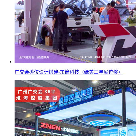
广交会摊位设计搭建-东箭科技（绿美三星展位奖）