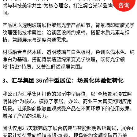
感与科技美学共生"为核心理念，打造契合光学品牌的展示空
间。
产品区以透明玻璃展柜聚焦光学产品细节，背景墙印螺旋光学
纹理强化技术属性；洽谈区设简约桌椅，搭配木质元素与绿
植，兼顾展示与深度沟通需求。
材质融合自然木质、透明玻璃与白色板材，色调以浅木色、纯
净白为基础，搭配背景墙蓝绿渐变光学纹理，既符光学领
域"精密"特质，又营造舒适观展氛围。
3、汇孚集团 36㎡中型展位：场景化体验促转化
我公司为汇孚集团打造的36㎡中型展位，以"全场景沉浸式照
明体验"为核心，模拟了家居、办公、商业三大真实照明应用
场景。让采购商能够直观感受产品在不同环境下的使用效果，
增强了产品的说服力。
团队仅用2.5天就完成了展台搭建与智能照明系统调试，展会4
天累计接待意向经销商超300家，现场签约金额突破百万美