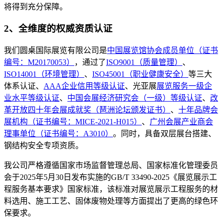
将得到充分保障。
2、全维度的权威资质认证
我们圆桌国际展览有限公司是
中国展览馆协会成员单位（证书
编号：M20170053）
，通过了
ISO9001（质量管理）
、
ISO14001（环境管理）
、
ISO45001（职业健康安全）
等三大
体系认证、
AAA企业信用等级认证
、光亚展
展览服务一级企
业水平等级认证
、
中国会展经济研究会（一级）等级认证
、
改
革开放四十年会展成就奖（琶洲论坛颁发证书）
、
十年品牌会
展机构（证书编号：MICE-2021-H015）
、
广州会展产业商会
理事单位（证书编号：A3010）
。同时，具备双层展台搭建、
钢结构安全专项资质。
我公司严格遵循国家市场监督管理总局、国家标准化管理委员
会于2025年5月30日发布实施的GB/T 33490-2025《展览展示工
程服务基本要求》国家标准，该标准对展览展示工程服务的材
料选用、施工工艺、固体废物处理等方面提出了更高的绿色环
保要求。