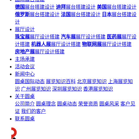
德国
展台搭建设计
迪拜
展台搭建设计
美国
展台搭建设计
俄罗斯
展台搭建设计
法国
展台搭建设计
日本
展台搭建设
计
展厅设计
珠宝展
展厅设计搭建
汽车展
展厅设计搭建
医药展
展厅设
计搭建
机器人展
展厅设计搭建
物联网展
展厅设计搭建
房地产展
展厅设计搭建
主场承建
活动会议
新闻中心
圆桌国际动态
展览知识百科
北京展览知识
上海展览知
识
广州展览知识
深圳展览知识
香港展览知识
关于圆桌
公司简介
圆桌理念
圆桌动态
荣誉资质
圆桌风采
客户见
证
我们的客户
联系圆桌