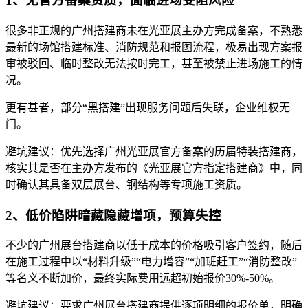
1、无官方备案资质，面临进场受阻风险
很多非正规的广州搭建商未在光亚展主办方完成备案，不熟悉
最新的场馆搭建标准、消防规范和报图流程，极易出现方案报
审被驳回、临时整改无法按时完工，甚至被禁止进场施工的情
况。
更有甚者，部分“黑搭建”出现服务问题后失联，企业维权无
门。
避坑建议：优先选择广州光亚展官方备案的历届特装搭建商，
核实其是否在主办方发布的《光亚展官方指定搭建商》中，同
时确认其具备双层展台、钢结构等专项施工资质。
2、低价陷阱暗藏隐藏增项，预算失控
不少的广州展台搭建商以低于成本的价格吸引客户签约，随后
在施工过程中以“材料升级”“电力增容”“加班赶工”“消防整改”
等名义不断加价，最终实际费用远超初始报价30%-50%。
避坑建议：要求广州展台搭建商提供逐项明细的报价单，明确