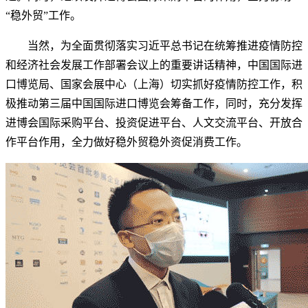
“稳外贸”工作。
当然，为全面贯彻落实习近平总书记在统筹推进疫情防控
和经济社会发展工作部署会议上的重要讲话精神，中国国际进
口博览局、国家会展中心（上海）切实抓好疫情防控工作，积
极推动第三届中国国际进口博览会筹备工作，同时，充分发挥
进博会国际采购平台、投资促进平台、人文交流平台、开放合
作平台作用，全力做好稳外贸稳外资促消费工作。