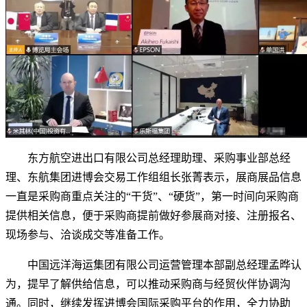
东方航空进出口有限公司总经理助理、采购事业部总经
理、东航集团进博会交易工作组组长张菁表示，展商展品信息
一直是采购商重点关注的“干货”、“硬货”，第一时间向采购商
提供相关信息，便于采购商提前做好参展商对接、注册报名、
现场参与、洽谈成交等准备工作。
中国远洋海运集团有限公司运营管理本部副总经理孟晔认
为，提早了解供给信息，可以推动采购商与经贸伙伴协调沟
通。同时，继续发挥进博会国际采购平台的作用，全力协助