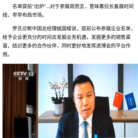
名单提前“出炉”...对于参展商而言，意味着拉长备展时间
线，早早布局市场。
罗氏诊断中国总经理姚国樑说，提前公布参展企业名单，
给予企业更充分的时间去发掘业务机遇，发掘更多的销售渠
道，结识更多的合作伙伴，同时更好地发挥进博会的平台作
用。