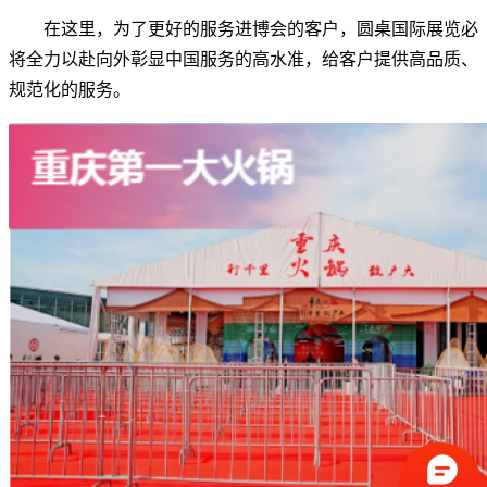
在这里，为了更好的服务进博会的客户，圆桌国际展览必
将全力以赴向外彰显中国服务的高水准，给客户提供高品质、
规范化的服务。