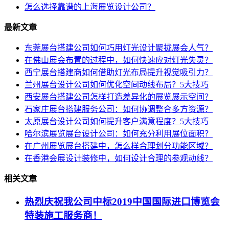
怎么选择靠谱的上海展览设计公司？
最新文章
东莞展台搭建公司如何巧用灯光设计聚拢展会人气？
在佛山展会布置的过程中，如何快速应对灯光失灵？
西宁展台搭建商如何借助灯光布局提升视觉吸引力？
兰州展台设计公司如何优化空间动线布局？5大技巧
西安展台搭建公司怎样打造差异化的展览展示空间？
石家庄展台搭建服务公司：如何协调整合多方资源？
太原展台设计公司如何提升客户满意程度？5大技巧
哈尔滨展览展台设计公司：如何充分利用展位面积？
在广州展览展台搭建中，怎么样合理划分功能区域？
在香港会展设计装修中，如何设计合理的参观动线？
相关文章
热烈庆祝我公司中标2019中国国际进口博览会
特装施工服务商！