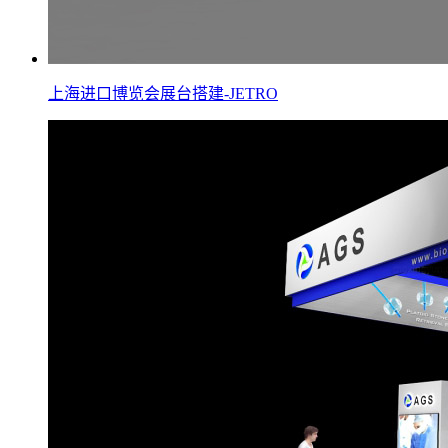
上海进口博览会展台搭建-JETRO