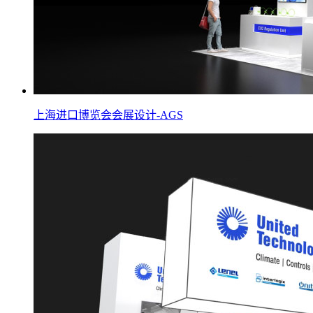
上海进口博览会会展设计-AGS