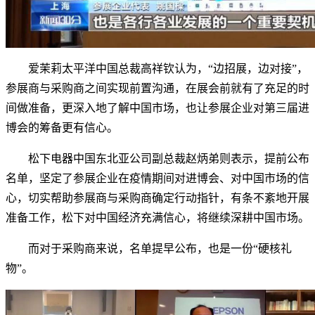
爱茉莉太平洋中国总裁高祥钦认为，“边招展，边对接”，
参展商与采购商之间实现前置沟通，在展会前就有了充足的时
间做准备，更深入地了解中国市场，也让参展企业对第三届进
博会的筹备更有信心。
松下电器中国东北亚公司副总裁赵炳弟则表示，提前公布
名单，坚定了参展企业在疫情期间对进博会、对中国市场的信
心，切实帮助参展商与采购商确定行动指针，有条不紊地开展
准备工作，松下对中国经济充满信心，将继续深耕中国市场。
而对于采购商来说，名单提早公布，也是一份“硬核礼
物”。