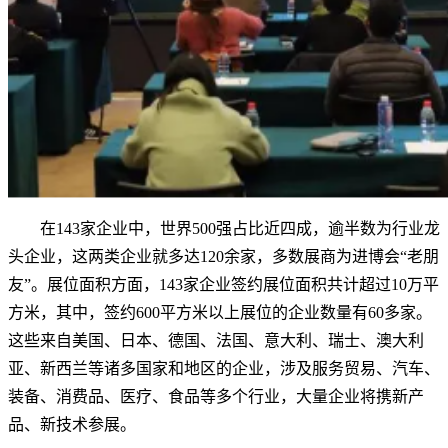
在143家企业中，世界500强占比近四成，逾半数为行业龙
头企业，这两类企业就多达120余家，多数展商为进博会“老朋
友”。展位面积方面，143家企业签约展位面积共计超过10万平
方米，其中，签约600平方米以上展位的企业数量有60多家。
这些来自美国、日本、德国、法国、意大利、瑞士、澳大利
亚、新西兰等诸多国家和地区的企业，涉及服务贸易、汽车、
装备、消费品、医疗、食品等多个行业，大量企业将携新产
品、新技术参展。