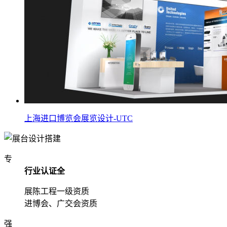
上海进口博览会展览设计-UTC
专
行业认证全
展陈工程一级资质
进博会、广交会资质
强