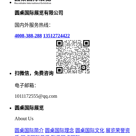
圆桌国际展览有限公司
国内外服务热线：
4008-388-288
13512724422
扫微信，免费咨询
电子邮箱：
1011172555@qq.com
圆桌国际展览
About Us
圆桌国际简介
圆桌国际理念
圆桌国际文化
展览荣誉资