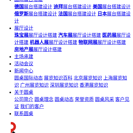
德国
展台搭建设计
迪拜
展台搭建设计
美国
展台搭建设计
俄罗斯
展台搭建设计
法国
展台搭建设计
日本
展台搭建设
计
展厅设计
珠宝展
展厅设计搭建
汽车展
展厅设计搭建
医药展
展厅设
计搭建
机器人展
展厅设计搭建
物联网展
展厅设计搭建
房地产展
展厅设计搭建
主场承建
活动会议
新闻中心
圆桌国际动态
展览知识百科
北京展览知识
上海展览知
识
广州展览知识
深圳展览知识
香港展览知识
关于圆桌
公司简介
圆桌理念
圆桌动态
荣誉资质
圆桌风采
客户见
证
我们的客户
联系圆桌