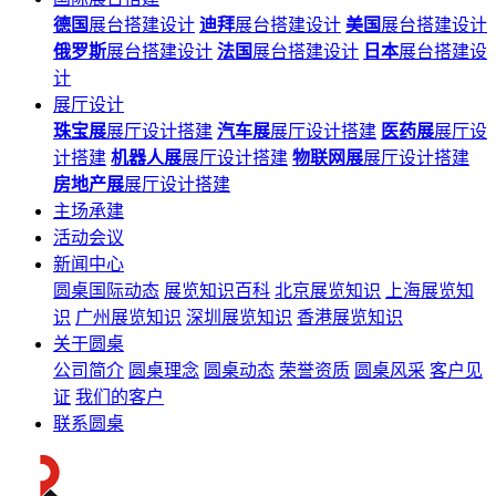
德国
展台搭建设计
迪拜
展台搭建设计
美国
展台搭建设计
俄罗斯
展台搭建设计
法国
展台搭建设计
日本
展台搭建设
计
展厅设计
珠宝展
展厅设计搭建
汽车展
展厅设计搭建
医药展
展厅设
计搭建
机器人展
展厅设计搭建
物联网展
展厅设计搭建
房地产展
展厅设计搭建
主场承建
活动会议
新闻中心
圆桌国际动态
展览知识百科
北京展览知识
上海展览知
识
广州展览知识
深圳展览知识
香港展览知识
关于圆桌
公司简介
圆桌理念
圆桌动态
荣誉资质
圆桌风采
客户见
证
我们的客户
联系圆桌