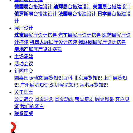
德国
展台搭建设计
迪拜
展台搭建设计
美国
展台搭建设计
俄罗斯
展台搭建设计
法国
展台搭建设计
日本
展台搭建设
计
展厅设计
珠宝展
展厅设计搭建
汽车展
展厅设计搭建
医药展
展厅设
计搭建
机器人展
展厅设计搭建
物联网展
展厅设计搭建
房地产展
展厅设计搭建
主场承建
活动会议
新闻中心
圆桌国际动态
展览知识百科
北京展览知识
上海展览知
识
广州展览知识
深圳展览知识
香港展览知识
关于圆桌
公司简介
圆桌理念
圆桌动态
荣誉资质
圆桌风采
客户见
证
我们的客户
联系圆桌