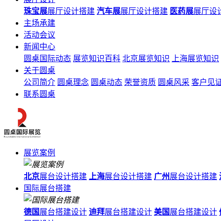
珠宝展
展厅设计搭建
汽车展
展厅设计搭建
医药展
展厅设
主场承建
活动会议
新闻中心
圆桌国际动态
展览知识百科
北京展览知识
上海展览知识
关于圆桌
公司简介
圆桌理念
圆桌动态
荣誉资质
圆桌风采
客户见
联系圆桌
展览案例
北京
展台设计搭建
上海
展台设计搭建
广州
展台设计搭建
国际展台搭建
德国
展台搭建设计
迪拜
展台搭建设计
美国
展台搭建设计