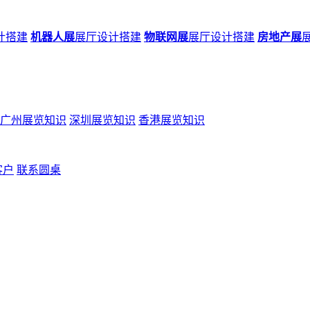
计搭建
机器人展
展厅设计搭建
物联网展
展厅设计搭建
房地产展
广州展览知识
深圳展览知识
香港展览知识
客户
联系圆桌