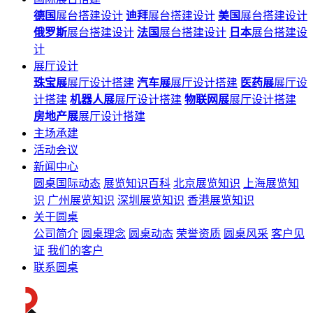
德国
展台搭建设计
迪拜
展台搭建设计
美国
展台搭建设计
俄罗斯
展台搭建设计
法国
展台搭建设计
日本
展台搭建设
计
展厅设计
珠宝展
展厅设计搭建
汽车展
展厅设计搭建
医药展
展厅设
计搭建
机器人展
展厅设计搭建
物联网展
展厅设计搭建
房地产展
展厅设计搭建
主场承建
活动会议
新闻中心
圆桌国际动态
展览知识百科
北京展览知识
上海展览知
识
广州展览知识
深圳展览知识
香港展览知识
关于圆桌
公司简介
圆桌理念
圆桌动态
荣誉资质
圆桌风采
客户见
证
我们的客户
联系圆桌