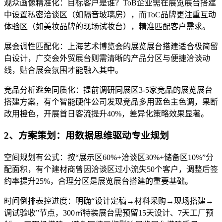
观众画像精准化：目标客户是谁？ToB企业需在展览展台搭建
中设置私密洽谈区（如隔音玻璃房），而ToC品牌更注重互动
体验区（如美妆品牌的现场试妆台），精准匹配客户需求。
展会调性匹配化：上海艺术博览会的展览展台搭建适合极简留
白设计，广交会外贸展台则需清晰的产品分区与便捷洽谈动
线，贴合展会氛围才能融入其中。
竞品分析避免同质化：提前调研同展区3-5家竞品的展览展台
搭建方案，有个智能硬件公司发现竞品多用蓝色主色调，果断
改用橙色，开展首日客流提升40%，差异化策略效果显著。
2、方案策划：用数据思维驱动专业规划
空间规划有公式：按“展示区60%+洽谈区30%+储备区10%”分
配面积，有个建材商曾因洽谈区过小流失50个客户，调整后签
约率提升25%，合理分区是展览展台搭建的重要基础。
时间倒排表控进度：明确“设计定稿→材料采购→现场搭建→
调试验收”节点，300㎡特装展台需预留15天设计、7天工厂预