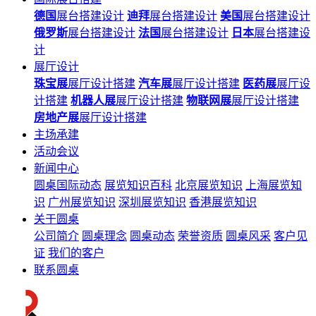
德国
展台搭建设计
迪拜
展台搭建设计
美国
展台搭建设计
俄罗斯
展台搭建设计
法国
展台搭建设计
日本
展台搭建设
计
展厅设计
珠宝展
展厅设计搭建
汽车展
展厅设计搭建
医药展
展厅设
计搭建
机器人展
展厅设计搭建
物联网展
展厅设计搭建
房地产展
展厅设计搭建
主场承建
活动会议
新闻中心
圆桌国际动态
展览知识百科
北京展览知识
上海展览知
识
广州展览知识
深圳展览知识
香港展览知识
关于圆桌
公司简介
圆桌理念
圆桌动态
荣誉资质
圆桌风采
客户见
证
我们的客户
联系圆桌