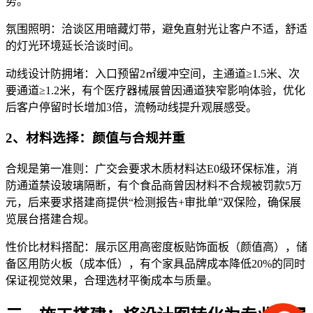
势。
氛围照明：洽谈区用暗藏灯带，避免直射光让客户不适，舒适
的灯光环境延长洽谈时间。
动线设计防拥堵：入口预留2㎡缓冲空间，主通道≥1.5米、次
要通道≥1.2米，有个医疗器械展曾因通道狭窄影响体验，优化
后客户停留时长增加3倍，流畅动线提升观展感受。
2、材料选择：颜值与合规并重
合规是第一准则：广交会要求木质材料达E0级环保标准，消
防通道禁设玻璃隔断，有个食品商曾因材料不合规被罚款5万
元，后来要求搭建商提供“检测报告+审批单”双保险，确保展
览展台搭建合规。
性价比材料搭配：展示区用高密度板贴饰面板（颜值高），储
备区用防火板（成本低），有个家具品牌成本降低20%的同时
保证视觉效果，合理选材平衡成本与质量。