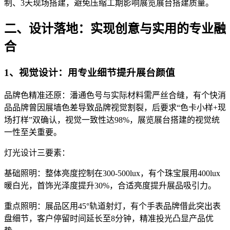
制、3天现场搭建，避免压缩工期影响展览展台搭建质量。
二、设计落地：实现创意与实用的专业融
合
1、视觉设计：用专业细节提升展台颜值
品牌色精准还原：潘通色号与实际材料需严丝合缝，有个快消
品品牌曾因展墙色差导致品牌视觉割裂，后要求“色卡小样+现
场打样”双确认，视觉一致性达98%，展览展台搭建的视觉统
一性至关重要。
灯光设计三要素：
基础照明：整体亮度控制在300-500lux，有个珠宝展用400lux
暖白光，首饰光泽度提升30%，合适亮度提升展品吸引力。
重点照明：展品区用45°轨道射灯，有个手表品牌借此突出表
盘细节，客户停留时间延长至8分钟，精准投光凸显产品优