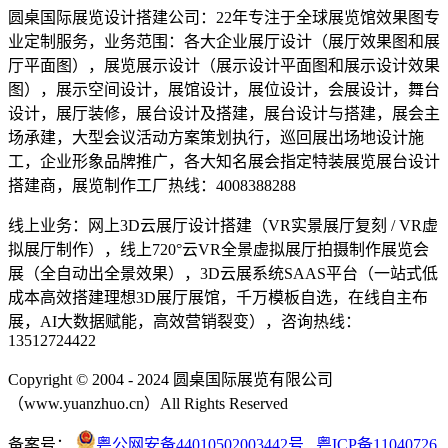
圆桌国际展览设计搭建公司：22年专注于全球展览馆效果图专
业定制服务，业务范围：各大企业展厅设计（展厅效果图和展
厅平面图），展览展示设计（展示设计平面图和展示设计效果
图），展示空间设计，展馆设计，展位设计，会展设计，舞台
设计，展厅装修，展台设计及搭建，展台设计与搭建，展会主
场承建，大型会议活动方案策划执行，巡回展出场地设计施
工，企业形象品牌推广，各大知名展会指定特装展览展台设计
搭建商，展览制作工厂热线：4008388288
线上业务：网上3D云展厅设计搭建（VR实景展厅复刻 / VR虚
拟展厅制作），线上720°云VR全景虚拟展厅拍摄制作展览会
展（全自动出全景效果），3D云展系统SAAS平台（一站式低
成本高效搭建理想3D展厅展馆，千万模板自选，在线自主布
展，AI大数据赋能，高效营销裂变），咨询热线：
13512724422
Copyright © 2004 - 2024 圆桌国际展览有限公司
（www.yuanzhuo.cn）All Rights Reserved
备案号：
粤公网安备44010502003442号
粤ICP备11040726