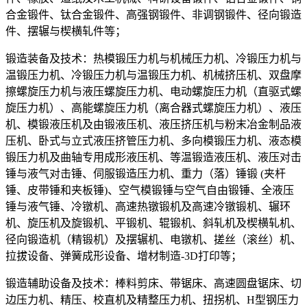
合金锻件、钛合金锻件、高强钢锻件、非调钢锻件、径向锻造
件、摆辗与楔横轧件等；
锻造装备及技术：热模锻压力机与机械压力机、冷锻压力机与
温锻压力机、冷锻压力机与温锻压力机、机械挤压机、双盘摩
擦螺旋压力机与液压螺旋压力机、电动螺旋压力机（直驱式螺
旋压力机）、高能螺旋压力机（离合器式螺旋压力机）、液压
机、模锻液压机及由锻液压机、液压挤压机与粉末冶金制品液
压机、卧式与立式液压挤管压力机、多向模锻压力机、液态模
锻压力机及曲轴专用成形液压机、等温锻造液压机、液压对击
锤与液气对击锤、伺服锻造压力机、重力（落）锤锻 (夹杆
锤、皮带锤和夹板锤)、空气模锻锤与空气自由锻锤、全液压
锤与液气锤、冷镦机、高速热镦锻机及高速冷镦锻机、辗环
机、旋压机及旋锻机、平锻机、辊锻机、斜轧机及楔横轧机、
径向锻造机（精锻机）及摆辗机、电镦机、搓丝（滚丝）机、
拉拔设备、弹簧成形设备、增材制造-3D打印等；
锻造辅助设备及技术：棒料剪床、带锯床、高速圆盘锯床、切
边压力机、精压、校直机及精整压力机、扭拐机、H型钢压力