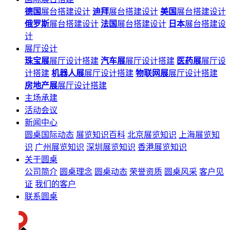
德国
展台搭建设计
迪拜
展台搭建设计
美国
展台搭建设计
俄罗斯
展台搭建设计
法国
展台搭建设计
日本
展台搭建设
计
展厅设计
珠宝展
展厅设计搭建
汽车展
展厅设计搭建
医药展
展厅设
计搭建
机器人展
展厅设计搭建
物联网展
展厅设计搭建
房地产展
展厅设计搭建
主场承建
活动会议
新闻中心
圆桌国际动态
展览知识百科
北京展览知识
上海展览知
识
广州展览知识
深圳展览知识
香港展览知识
关于圆桌
公司简介
圆桌理念
圆桌动态
荣誉资质
圆桌风采
客户见
证
我们的客户
联系圆桌