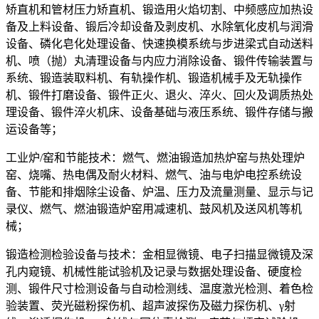
矫直机和管材压力矫直机、锻造用火焰切割、中频感应加热设
备及上料设备、锻后冷却设备及剥皮机、水除氧化皮机与润滑
设备、磷化皂化处理设备、快速换模系统与步进梁式自动送料
机、喷（抛）丸清理设备与内应力消除设备、锻件传输装置与
系统、锻造装取料机、有轨操作机、锻造机械手及无轨操作
机、锻件打磨设备、锻件正火、退火、淬火、回火及调质热处
理设备、锻件淬火机床、设备基础与液压系统、锻件存储与搬
运设备等；
工业炉/窑和节能技术：燃气、燃油锻造加热炉窑与热处理炉
窑、烧嘴、热电偶及耐火材料、燃气、油与电炉电控系统设
备、节能和排烟除尘设备、炉温、压力及流量测量、显示与记
录仪、燃气、燃油锻造炉窑用减速机、鼓风机及送风机等机
械；
锻造检测检验设备与技术：金相显微镜、电子扫描显微镜及深
孔内窥镜、机械性能试验机及记录与数据处理设备、硬度检
测、锻件尺寸检测设备与自动检测线、温度激光检测、着色检
验装置、荧光磁粉探伤机、超声波探伤及磁力探伤机、γ射