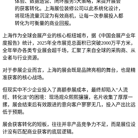
体验、数据运营、闭环服务5大策略，来提升展会
的获客转化。上海展位装修公司以此系统化设计，
将现场流量沉淀为有效商机，让每一次参展投入都
转化为可衡量的商业回报。
上海作为全球会展产业的核心枢纽城市，据《中国会展产业年
度报告》统计，2025年全市展览总面积已突破2000万平方米，
全年举办各类专业展会超千场，汇聚了来自全球的采购商、从
业者与行业资源。
对于参展企业而言，上海的展会既是品牌亮相的舞台，也是精
准获客的核心战场。
但现实中不少企业投入了高额参展成本，最终却陷入“人流
旺、转化淡”的困境：现场观众熙熙攘攘，名片收集了厚厚一
摞，展会结束后有效跟进的意向客户寥寥无几，投入产出比远
低于预期。
展会获客转化的短板，往往并非产品竞争力不足，而是展位设
计没有匹配商业获客的底层逻辑。