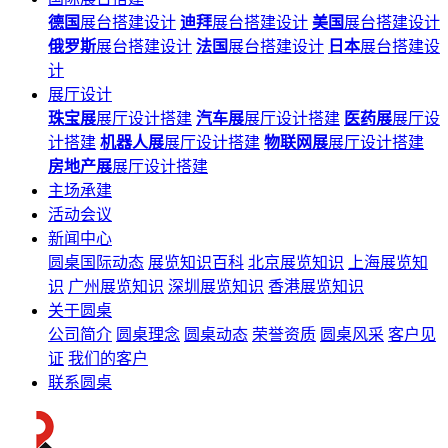
德国
展台搭建设计
迪拜
展台搭建设计
美国
展台搭建设计
俄罗斯
展台搭建设计
法国
展台搭建设计
日本
展台搭建设
计
展厅设计
珠宝展
展厅设计搭建
汽车展
展厅设计搭建
医药展
展厅设
计搭建
机器人展
展厅设计搭建
物联网展
展厅设计搭建
房地产展
展厅设计搭建
主场承建
活动会议
新闻中心
圆桌国际动态
展览知识百科
北京展览知识
上海展览知
识
广州展览知识
深圳展览知识
香港展览知识
关于圆桌
公司简介
圆桌理念
圆桌动态
荣誉资质
圆桌风采
客户见
证
我们的客户
联系圆桌