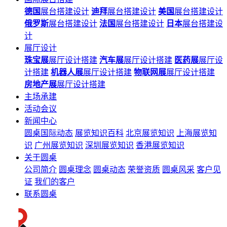
德国
展台搭建设计
迪拜
展台搭建设计
美国
展台搭建设计
俄罗斯
展台搭建设计
法国
展台搭建设计
日本
展台搭建设
计
展厅设计
珠宝展
展厅设计搭建
汽车展
展厅设计搭建
医药展
展厅设
计搭建
机器人展
展厅设计搭建
物联网展
展厅设计搭建
房地产展
展厅设计搭建
主场承建
活动会议
新闻中心
圆桌国际动态
展览知识百科
北京展览知识
上海展览知
识
广州展览知识
深圳展览知识
香港展览知识
关于圆桌
公司简介
圆桌理念
圆桌动态
荣誉资质
圆桌风采
客户见
证
我们的客户
联系圆桌