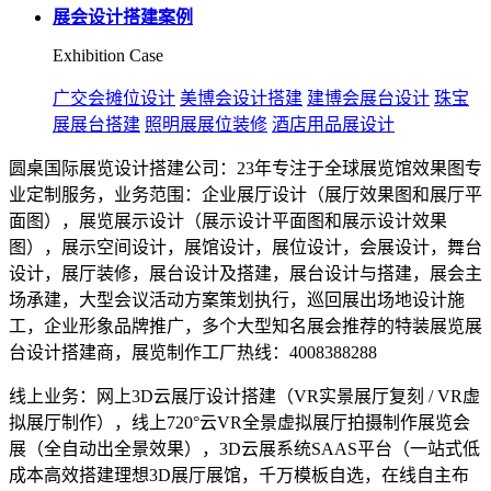
展会设计搭建案例
Exhibition Case
广交会摊位设计
美博会设计搭建
建博会展台设计
珠宝
展展台搭建
照明展展位装修
酒店用品展设计
圆桌国际展览设计搭建公司：23年专注于全球展览馆效果图专
业定制服务，业务范围：企业展厅设计（展厅效果图和展厅平
面图），展览展示设计（展示设计平面图和展示设计效果
图），展示空间设计，展馆设计，展位设计，会展设计，舞台
设计，展厅装修，展台设计及搭建，展台设计与搭建，展会主
场承建，大型会议活动方案策划执行，巡回展出场地设计施
工，企业形象品牌推广，多个大型知名展会推荐的特装展览展
台设计搭建商，展览制作工厂热线：4008388288
线上业务：网上3D云展厅设计搭建（VR实景展厅复刻 / VR虚
拟展厅制作），线上720°云VR全景虚拟展厅拍摄制作展览会
展（全自动出全景效果），3D云展系统SAAS平台（一站式低
成本高效搭建理想3D展厅展馆，千万模板自选，在线自主布