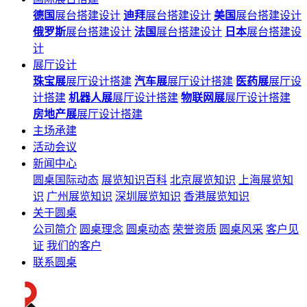
德国
展台搭建设计
迪拜
展台搭建设计
美国
展台搭建设计
俄罗斯
展台搭建设计
法国
展台搭建设计
日本
展台搭建设
计
展厅设计
珠宝展
展厅设计搭建
汽车展
展厅设计搭建
医药展
展厅设
计搭建
机器人展
展厅设计搭建
物联网展
展厅设计搭建
房地产展
展厅设计搭建
主场承建
活动会议
新闻中心
圆桌国际动态
展览知识百科
北京展览知识
上海展览知
识
广州展览知识
深圳展览知识
香港展览知识
关于圆桌
公司简介
圆桌理念
圆桌动态
荣誉资质
圆桌风采
客户见
证
我们的客户
联系圆桌