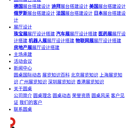
德国
展台搭建设计
迪拜
展台搭建设计
美国
展台搭建设计
俄罗斯
展台搭建设计
法国
展台搭建设计
日本
展台搭建设
计
展厅设计
珠宝展
展厅设计搭建
汽车展
展厅设计搭建
医药展
展厅设
计搭建
机器人展
展厅设计搭建
物联网展
展厅设计搭建
房地产展
展厅设计搭建
主场承建
活动会议
新闻中心
圆桌国际动态
展览知识百科
北京展览知识
上海展览知
识
广州展览知识
深圳展览知识
香港展览知识
关于圆桌
公司简介
圆桌理念
圆桌动态
荣誉资质
圆桌风采
客户见
证
我们的客户
联系圆桌