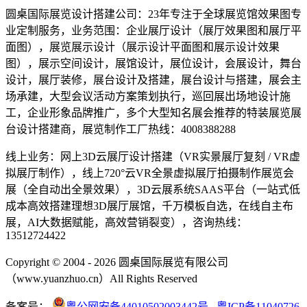
圆桌国际展览设计搭建公司：23年专注于全球展览馆效果图专
业定制服务，业务范围：企业展厅设计（展厅效果图和展厅平
面图），展览展示设计（展示设计平面图和展示设计效果
图），展示空间设计，展馆设计，展位设计，会展设计，舞台
设计，展厅装修，展台设计及搭建，展台设计与搭建，展会主
场承建，大型会议活动方案策划执行，巡回展出场地设计施
工，企业形象品牌推广，多个大型知名展会推荐的特装展览展
台设计搭建商，展览制作工厂热线：4008388288
线上业务：网上3D云展厅设计搭建（VR实景展厅复刻 / VR虚
拟展厅制作），线上720°云VR全景虚拟展厅拍摄制作展览会
展（全自动出全景效果），3D云展系统SAAS平台（一站式低
成本高效搭建理想3D展厅展馆，千万模板自选，在线自主布
展，AI大数据赋能，高效营销裂变），咨询热线：
13512724422
Copyright © 2004 - 2026 圆桌国际展览有限公司
（www.yuanzhuo.cn）All Rights Reserved
备案号：
粤公网安备44010502003442号
粤ICP备11040726