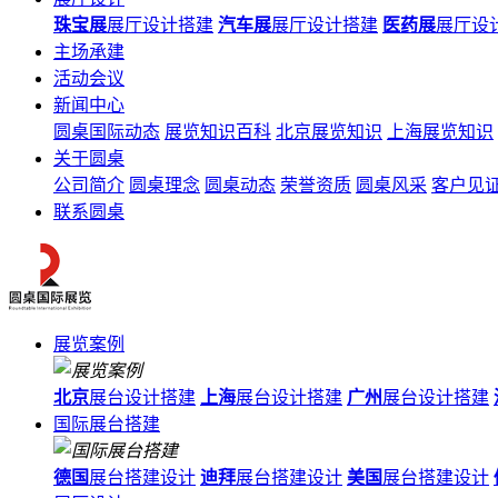
珠宝展
展厅设计搭建
汽车展
展厅设计搭建
医药展
展厅设
主场承建
活动会议
新闻中心
圆桌国际动态
展览知识百科
北京展览知识
上海展览知识
关于圆桌
公司简介
圆桌理念
圆桌动态
荣誉资质
圆桌风采
客户见
联系圆桌
展览案例
北京
展台设计搭建
上海
展台设计搭建
广州
展台设计搭建
国际展台搭建
德国
展台搭建设计
迪拜
展台搭建设计
美国
展台搭建设计