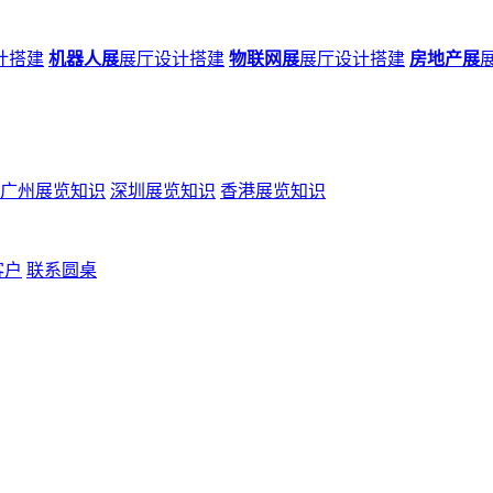
计搭建
机器人展
展厅设计搭建
物联网展
展厅设计搭建
房地产展
广州展览知识
深圳展览知识
香港展览知识
客户
联系圆桌