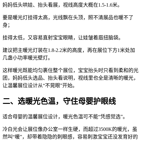
妈妈低头哄娃、抬头看展，视线高度大概在1.5-1.6米。
要是暖光灯挂得太高，光线飘在头顶，照不清展品也暖不了
身；
挂得太低，又容易直射宝宝眼睛，让娃皱着眉扭脑袋。
建议把主暖光灯装在1.8-2.2米的高度，再在展位下方1米处加
几盏小功率暖光壁灯。
这样暖光既能均匀裹住整个展位，宝宝抬头时只看到柔和的光
团，妈妈低头选品、抬头看说明，视线里也全是清晰的暖光，
让温馨展位设计从“不晃眼”开始。
二、选暖光色温，守住母婴护眼线
适合母婴的温馨展位设计，暖光色温可不能“凭感觉选”。
冷白光会让展位像办公室一样生硬，而超过3500K的暖光，虽
然叫“暖”，却带着隐隐的刺眼感，容易刺激宝宝还没发育好的