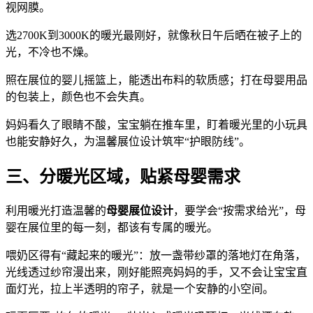
视网膜。
选2700K到3000K的暖光最刚好，就像秋日午后晒在被子上的
光，不冷也不燥。
照在展位的婴儿摇篮上，能透出布料的软质感；打在母婴用品
的包装上，颜色也不会失真。
妈妈看久了眼睛不酸，宝宝躺在推车里，盯着暖光里的小玩具
也能安静好久，为温馨展位设计筑牢“护眼防线”。
三、分暖光区域，贴紧母婴需求
利用暖光打造温馨的
母婴展位设计
，要学会“按需求给光”，母
婴在展位里的每一刻，都该有专属的暖光。
喂奶区得有“藏起来的暖光”：放一盏带纱罩的落地灯在角落，
光线透过纱帘漫出来，刚好能照亮妈妈的手，又不会让宝宝直
面灯光，拉上半透明的帘子，就是一个安静的小空间。