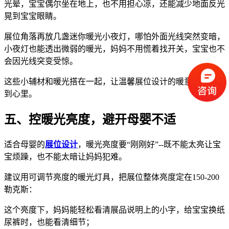
光晕，宝宝偶尔坐在地上，也不用担心凉，还能减少地面反光
晃到宝宝眼睛。
展位角落再放几盏迷你暖光小夜灯，哪怕外面光线突然变暗，
小夜灯也能透出微弱的暖光，妈妈不用慌着找开关，宝宝也不
会因光线突变受惊。
这些小辅材和暖光搭在一起，让温馨展位设计的暖意从眼睛传
到心里。
五、控暖光亮度，避开母婴不适
适合母婴的
展位设计
，暖光亮度要“刚刚好”--既不能太亮让宝
宝烦躁，也不能太暗让妈妈犯难。
建议用可调节亮度的暖光灯具，把展位整体亮度定在150-200
勒克斯：
这个亮度下，妈妈能轻松看清展品说明上的小字，给宝宝换纸
尿裤时，也能看清细节；