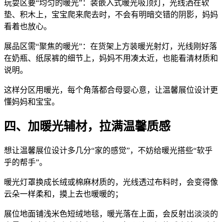
玩耍区要“均匀的暖光”：装嵌入式暖光吸顶灯，光线洒在软
垫、积木上，宝宝爬来爬去时，不会有明暗交错的阴影，妈妈
看着也放心。
展品区需“聚焦的暖光”：在货架上方装暖光射灯，光线刚好落
在奶瓶、纸尿裤的细节上，妈妈不用凑太近，也能看清材质和
说明。
这样分区用暖光，每个角落都合母婴心意，让温馨展位设计更
懂妈妈和宝宝。
四、加暖光辅材，拉满温馨质感
想让温馨展位设计多几分“家的感觉”，不妨给暖光搭些“软乎
乎的帮手”。
暖光灯罩换成长绒或棉麻材质的，光线透过布料时，会变得像
云朵一样柔和，摸上去也暖暖的；
展位地面铺浅米色短绒地毯，暖光落在上面，会反射出淡淡的