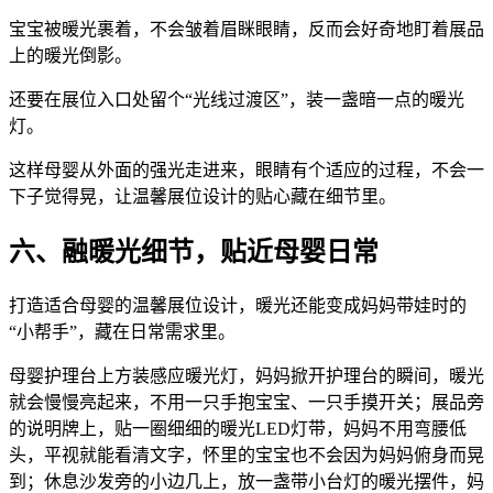
宝宝被暖光裹着，不会皱着眉眯眼睛，反而会好奇地盯着展品
上的暖光倒影。
还要在展位入口处留个“光线过渡区”，装一盏暗一点的暖光
灯。
这样母婴从外面的强光走进来，眼睛有个适应的过程，不会一
下子觉得晃，让温馨展位设计的贴心藏在细节里。
六、融暖光细节，贴近母婴日常
打造适合母婴的温馨展位设计，暖光还能变成妈妈带娃时的
“小帮手”，藏在日常需求里。
母婴护理台上方装感应暖光灯，妈妈掀开护理台的瞬间，暖光
就会慢慢亮起来，不用一只手抱宝宝、一只手摸开关；展品旁
的说明牌上，贴一圈细细的暖光LED灯带，妈妈不用弯腰低
头，平视就能看清文字，怀里的宝宝也不会因为妈妈俯身而晃
到；休息沙发旁的小边几上，放一盏带小台灯的暖光摆件，妈