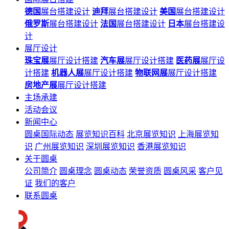
德国
展台搭建设计
迪拜
展台搭建设计
美国
展台搭建设计
俄罗斯
展台搭建设计
法国
展台搭建设计
日本
展台搭建设
计
展厅设计
珠宝展
展厅设计搭建
汽车展
展厅设计搭建
医药展
展厅设
计搭建
机器人展
展厅设计搭建
物联网展
展厅设计搭建
房地产展
展厅设计搭建
主场承建
活动会议
新闻中心
圆桌国际动态
展览知识百科
北京展览知识
上海展览知
识
广州展览知识
深圳展览知识
香港展览知识
关于圆桌
公司简介
圆桌理念
圆桌动态
荣誉资质
圆桌风采
客户见
证
我们的客户
联系圆桌