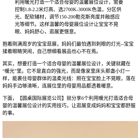
利用暖光打造一个适合母婴的温馨展位设计，需要
控制1.8-2.2米灯高、选2700K-3000K色温，分区供
光、配软辅材，调节150-200勒克斯亮度并融感应
光等细节。这样温馨的母婴展位设计让宝宝不晃
眼、妈妈舒心，逛展更惬意。
抱着刚满周岁的宝宝逛展，妈妈们最怕遇到刺眼的灯光--宝宝
揉着眼睛哭闹，自己想细看展品也心不在焉。
其实，想要打造一个适合母婴的温馨展位设计，关键就藏在
“暖光”里。它不是直白的强光，而是像家里床头那盏小灯一
样，能裹住母婴群体的温柔光线：照在宝宝脸上不晃眼，落在
妈妈手边够清晰，连展位里的母婴用品都透着暖意。
下面，【圆桌国际展览公司】就分享6个利用暖光打造适合母
婴的温馨展位设计的实用技巧，让逛展变成妈妈和宝宝都舒服
的事。