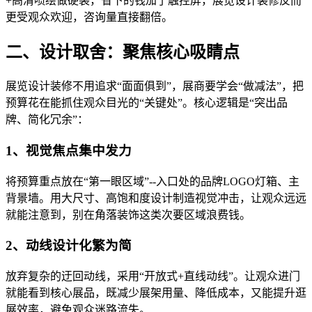
+高清喷绘做硬装，省下的钱加了触控屏，展览设计装修反而
更受观众欢迎，咨询量直接翻倍。
二、设计取舍：聚焦核心吸睛点
展览设计装修不用追求“面面俱到”，展商要学会“做减法”，把
预算花在能抓住观众目光的“关键处”。核心逻辑是“突出品
牌、简化冗余”：
1、视觉焦点集中发力
将预算重点放在“第一眼区域”--入口处的品牌LOGO灯箱、主
背景墙。用大尺寸、高饱和度设计制造视觉冲击，让观众远远
就能注意到，别在角落装饰这类次要区域浪费钱。
2、动线设计化繁为简
放弃复杂的迂回动线，采用“开放式+直线动线”。让观众进门
就能看到核心展品，既减少展架用量、降低成本，又能提升逛
展效率，避免观众迷路流失。