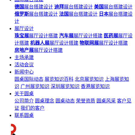
德国
展台搭建设计
迪拜
展台搭建设计
美国
展台搭建设计
俄罗斯
展台搭建设计
法国
展台搭建设计
日本
展台搭建设
计
展厅设计
珠宝展
展厅设计搭建
汽车展
展厅设计搭建
医药展
展厅设
计搭建
机器人展
展厅设计搭建
物联网展
展厅设计搭建
房地产展
展厅设计搭建
主场承建
活动会议
新闻中心
圆桌国际动态
展览知识百科
北京展览知识
上海展览知
识
广州展览知识
深圳展览知识
香港展览知识
关于圆桌
公司简介
圆桌理念
圆桌动态
荣誉资质
圆桌风采
客户见
证
我们的客户
联系圆桌