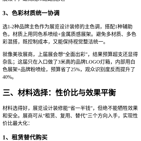
3、色彩材质统一协调
选1-2种品牌主色作为展览设计装修的主色调，搭配1种辅助
色，材质上用同色系喷绘+金属质感展架。避免多材质、多色
彩混搭，既控制成本，又能保持视觉整洁统一。
就像美妆展商，上届展会想“全面出彩”，结果预算超支还显得
杂乱；这届只在入口做了3米高的品牌LOGO灯箱，内部用白
色展架+品牌粉喷绘，预算省了25%，观众识别度反而提升了
40%。
三、材料选择：性价比与效果平衡
材料选得好，展览设计装修能“省一半钱”，但绝不能牺牲效果
和安全。展商可从“租赁、复用、替代”三个方向入手，实现性
价比最大化：
1、租赁替代购买