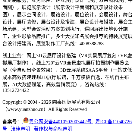
业定制服务，业务范围：企业展厅设计（展厅效果图和展厅平
面图），展览展示设计（展示设计平面图和展示设计效果
图），展示空间设计，展馆设计，展位设计，会展设计，舞台
设计，展厅装修，展台设计及搭建，展台设计与搭建，展会主
场承建，大型会议活动方案策划执行，巡回展出场地设计施
工，企业形象品牌推广，多个大型知名展会推荐的特装展览展
台设计搭建商，展览制作工厂热线：4008388288
线上业务：网上3D云展厅设计搭建（VR实景展厅复刻 / VR虚
拟展厅制作），线上720°云VR全景虚拟展厅拍摄制作展览会
展（全自动出全景效果），3D云展系统SAAS平台（一站式低
成本高效搭建理想3D展厅展馆，千万模板自选，在线自主布
展，AI大数据赋能，高效营销裂变），咨询热线：
13512724422
Copyright © 2004 - 2026 圆桌国际展览有限公司
（www.yuanzhuo.cn）All Rights Reserved
备案号：
粤公网安备44010502003442号
粤ICP备11040726
号
法律声明
著作权与商标声明