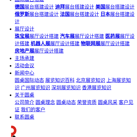
德国
展台搭建设计
迪拜
展台搭建设计
美国
展台搭建设计
俄罗斯
展台搭建设计
法国
展台搭建设计
日本
展台搭建设
计
展厅设计
珠宝展
展厅设计搭建
汽车展
展厅设计搭建
医药展
展厅设
计搭建
机器人展
展厅设计搭建
物联网展
展厅设计搭建
房地产展
展厅设计搭建
主场承建
活动会议
新闻中心
圆桌国际动态
展览知识百科
北京展览知识
上海展览知
识
广州展览知识
深圳展览知识
香港展览知识
关于圆桌
公司简介
圆桌理念
圆桌动态
荣誉资质
圆桌风采
客户见
证
我们的客户
联系圆桌