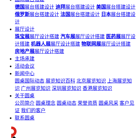
德国
展台搭建设计
迪拜
展台搭建设计
美国
展台搭建设计
俄罗斯
展台搭建设计
法国
展台搭建设计
日本
展台搭建设
计
展厅设计
珠宝展
展厅设计搭建
汽车展
展厅设计搭建
医药展
展厅设
计搭建
机器人展
展厅设计搭建
物联网展
展厅设计搭建
房地产展
展厅设计搭建
主场承建
活动会议
新闻中心
圆桌国际动态
展览知识百科
北京展览知识
上海展览知
识
广州展览知识
深圳展览知识
香港展览知识
关于圆桌
公司简介
圆桌理念
圆桌动态
荣誉资质
圆桌风采
客户见
证
我们的客户
联系圆桌