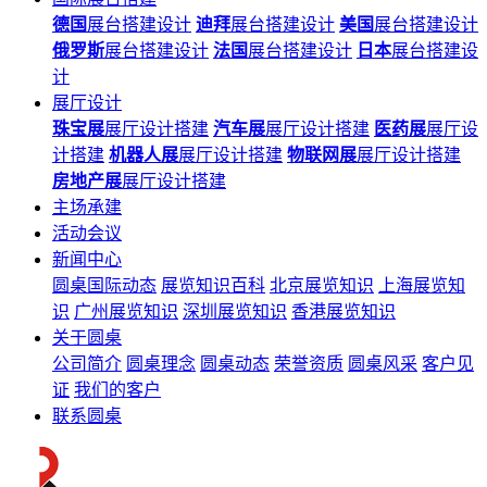
德国
展台搭建设计
迪拜
展台搭建设计
美国
展台搭建设计
俄罗斯
展台搭建设计
法国
展台搭建设计
日本
展台搭建设
计
展厅设计
珠宝展
展厅设计搭建
汽车展
展厅设计搭建
医药展
展厅设
计搭建
机器人展
展厅设计搭建
物联网展
展厅设计搭建
房地产展
展厅设计搭建
主场承建
活动会议
新闻中心
圆桌国际动态
展览知识百科
北京展览知识
上海展览知
识
广州展览知识
深圳展览知识
香港展览知识
关于圆桌
公司简介
圆桌理念
圆桌动态
荣誉资质
圆桌风采
客户见
证
我们的客户
联系圆桌