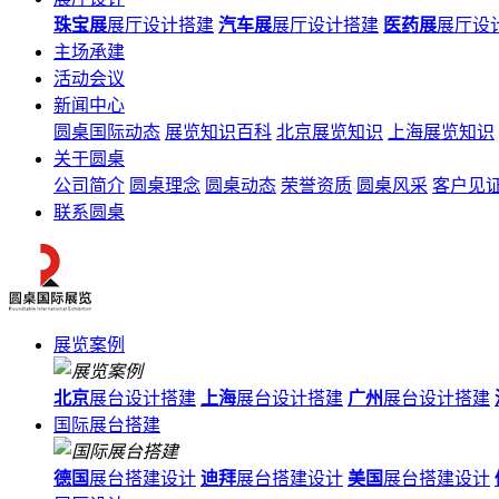
珠宝展
展厅设计搭建
汽车展
展厅设计搭建
医药展
展厅设
主场承建
活动会议
新闻中心
圆桌国际动态
展览知识百科
北京展览知识
上海展览知识
关于圆桌
公司简介
圆桌理念
圆桌动态
荣誉资质
圆桌风采
客户见
联系圆桌
展览案例
北京
展台设计搭建
上海
展台设计搭建
广州
展台设计搭建
国际展台搭建
德国
展台搭建设计
迪拜
展台搭建设计
美国
展台搭建设计