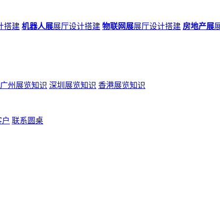
计搭建
机器人展
展厅设计搭建
物联网展
展厅设计搭建
房地产展
广州展览知识
深圳展览知识
香港展览知识
客户
联系圆桌