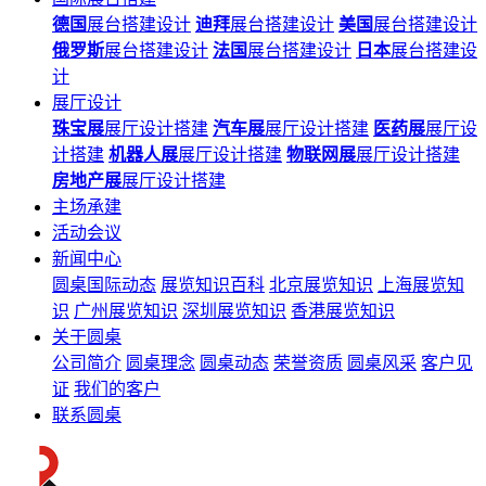
德国
展台搭建设计
迪拜
展台搭建设计
美国
展台搭建设计
俄罗斯
展台搭建设计
法国
展台搭建设计
日本
展台搭建设
计
展厅设计
珠宝展
展厅设计搭建
汽车展
展厅设计搭建
医药展
展厅设
计搭建
机器人展
展厅设计搭建
物联网展
展厅设计搭建
房地产展
展厅设计搭建
主场承建
活动会议
新闻中心
圆桌国际动态
展览知识百科
北京展览知识
上海展览知
识
广州展览知识
深圳展览知识
香港展览知识
关于圆桌
公司简介
圆桌理念
圆桌动态
荣誉资质
圆桌风采
客户见
证
我们的客户
联系圆桌