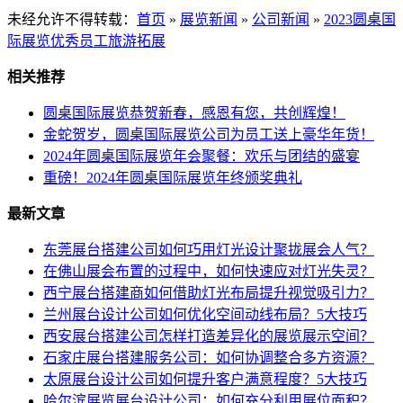
未经允许不得转载：
首页
»
展览新闻
»
公司新闻
»
2023圆桌国
际展览优秀员工旅游拓展
相关推荐
圆桌国际展览恭贺新春，感恩有您，共创辉煌！
金蛇贺岁，圆桌国际展览公司为员工送上豪华年货！
2024年圆桌国际展览年会聚餐：欢乐与团结的盛宴
重磅！2024年圆桌国际展览年终颁奖典礼
最新文章
东莞展台搭建公司如何巧用灯光设计聚拢展会人气？
在佛山展会布置的过程中，如何快速应对灯光失灵？
西宁展台搭建商如何借助灯光布局提升视觉吸引力？
兰州展台设计公司如何优化空间动线布局？5大技巧
西安展台搭建公司怎样打造差异化的展览展示空间？
石家庄展台搭建服务公司：如何协调整合多方资源？
太原展台设计公司如何提升客户满意程度？5大技巧
哈尔滨展览展台设计公司：如何充分利用展位面积？