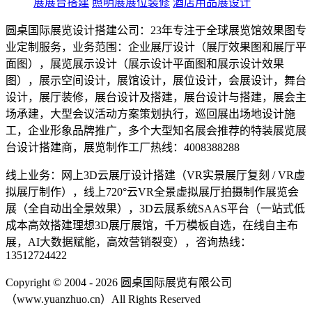
展展台搭建
照明展展位装修
酒店用品展设计
圆桌国际展览设计搭建公司：23年专注于全球展览馆效果图专
业定制服务，业务范围：企业展厅设计（展厅效果图和展厅平
面图），展览展示设计（展示设计平面图和展示设计效果
图），展示空间设计，展馆设计，展位设计，会展设计，舞台
设计，展厅装修，展台设计及搭建，展台设计与搭建，展会主
场承建，大型会议活动方案策划执行，巡回展出场地设计施
工，企业形象品牌推广，多个大型知名展会推荐的特装展览展
台设计搭建商，展览制作工厂热线：4008388288
线上业务：网上3D云展厅设计搭建（VR实景展厅复刻 / VR虚
拟展厅制作），线上720°云VR全景虚拟展厅拍摄制作展览会
展（全自动出全景效果），3D云展系统SAAS平台（一站式低
成本高效搭建理想3D展厅展馆，千万模板自选，在线自主布
展，AI大数据赋能，高效营销裂变），咨询热线：
13512724422
Copyright © 2004 - 2026 圆桌国际展览有限公司
（www.yuanzhuo.cn）All Rights Reserved