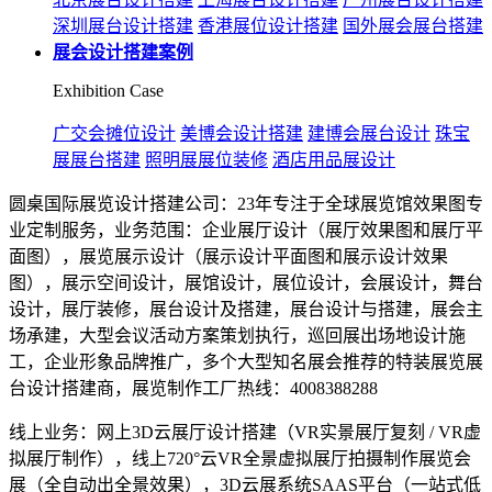
深圳展台设计搭建
香港展位设计搭建
国外展会展台搭建
展会设计搭建案例
Exhibition Case
广交会摊位设计
美博会设计搭建
建博会展台设计
珠宝
展展台搭建
照明展展位装修
酒店用品展设计
圆桌国际展览设计搭建公司：23年专注于全球展览馆效果图专
业定制服务，业务范围：企业展厅设计（展厅效果图和展厅平
面图），展览展示设计（展示设计平面图和展示设计效果
图），展示空间设计，展馆设计，展位设计，会展设计，舞台
设计，展厅装修，展台设计及搭建，展台设计与搭建，展会主
场承建，大型会议活动方案策划执行，巡回展出场地设计施
工，企业形象品牌推广，多个大型知名展会推荐的特装展览展
台设计搭建商，展览制作工厂热线：4008388288
线上业务：网上3D云展厅设计搭建（VR实景展厅复刻 / VR虚
拟展厅制作），线上720°云VR全景虚拟展厅拍摄制作展览会
展（全自动出全景效果），3D云展系统SAAS平台（一站式低