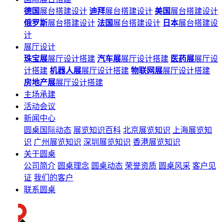
德国
展台搭建设计
迪拜
展台搭建设计
美国
展台搭建设计
俄罗斯
展台搭建设计
法国
展台搭建设计
日本
展台搭建设
计
展厅设计
珠宝展
展厅设计搭建
汽车展
展厅设计搭建
医药展
展厅设
计搭建
机器人展
展厅设计搭建
物联网展
展厅设计搭建
房地产展
展厅设计搭建
主场承建
活动会议
新闻中心
圆桌国际动态
展览知识百科
北京展览知识
上海展览知
识
广州展览知识
深圳展览知识
香港展览知识
关于圆桌
公司简介
圆桌理念
圆桌动态
荣誉资质
圆桌风采
客户见
证
我们的客户
联系圆桌