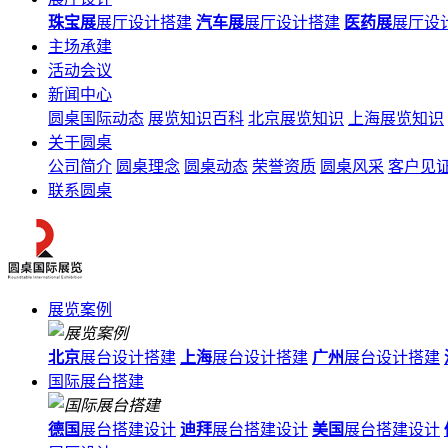
珠宝展
展厅设计搭建
汽车展
展厅设计搭建
医药展
展厅设
主场承建
活动会议
新闻中心
圆桌国际动态
展览知识百科
北京展览知识
上海展览知识
关于圆桌
公司简介
圆桌理念
圆桌动态
荣誉资质
圆桌风采
客户见
联系圆桌
展览案例
北京
展台设计搭建
上海
展台设计搭建
广州
展台设计搭建
国际展台搭建
德国
展台搭建设计
迪拜
展台搭建设计
美国
展台搭建设计