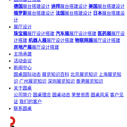
德国
展台搭建设计
迪拜
展台搭建设计
美国
展台搭建设计
俄罗斯
展台搭建设计
法国
展台搭建设计
日本
展台搭建设
计
展厅设计
珠宝展
展厅设计搭建
汽车展
展厅设计搭建
医药展
展厅设
计搭建
机器人展
展厅设计搭建
物联网展
展厅设计搭建
房地产展
展厅设计搭建
主场承建
活动会议
新闻中心
圆桌国际动态
展览知识百科
北京展览知识
上海展览知
识
广州展览知识
深圳展览知识
香港展览知识
关于圆桌
公司简介
圆桌理念
圆桌动态
荣誉资质
圆桌风采
客户见
证
我们的客户
联系圆桌