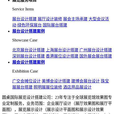
展览服务项目
Service Items
展台设计搭建
展厅设计装修
展会主场承建
大型会议活
动
绿色环保展台
国际展台搭建
展台设计搭建案例
Showcase Case
北京展台设计搭建
上海展台设计搭建
广州展台设计搭建
深圳展台设计搭建
香港展位设计搭建
国外展会展台搭建
展会设计搭建案例
Exhibition Case
广交会摊位设计
美博会设计搭建
建博会展台设计
珠宝
展展台搭建
照明展展位装修
酒店用品展设计
圆桌国际展览设计搭建公司：23年专注于全球展览馆效果图专
业定制服务，业务范围：企业展厅设计（展厅效果图和展厅平
面图），展览展示设计（展示设计平面图和展示设计效果